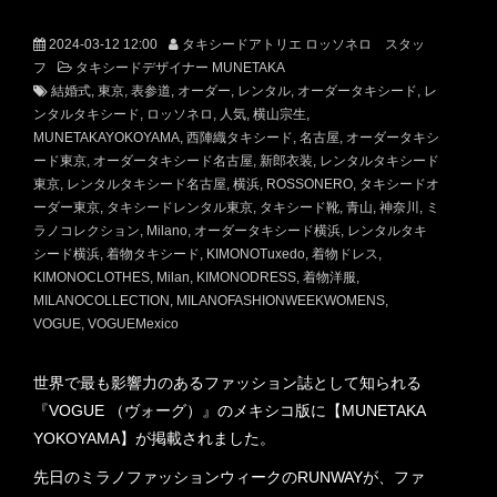
2024-03-12 12:00
タキシードアトリエ ロッソネロ スタッ
フ
タキシードデザイナー MUNETAKA
結婚式
東京
表参道
オーダー
レンタル
オーダータキシード
レ
ンタルタキシード
ロッソネロ
人気
横山宗生
MUNETAKAYOKOYAMA
西陣織タキシード
名古屋
オーダータキシ
ード東京
オーダータキシード名古屋
新郎衣装
レンタルタキシード
東京
レンタルタキシード名古屋
横浜
ROSSONERO
タキシードオ
ーダー東京
タキシードレンタル東京
タキシード靴
青山
神奈川
ミ
ラノコレクション
Milano
オーダータキシード横浜
レンタルタキ
シード横浜
着物タキシード
KIMONOTuxedo
着物ドレス
KIMONOCLOTHES
Milan
KIMONODRESS
着物洋服
MILANOCOLLECTION
MILANOFASHIONWEEKWOMENS
VOGUE
VOGUEMexico
世界で最も影響力のあるファッション誌として知られる
『VOGUE （ヴォーグ）』のメキシコ版に【MUNETAKA
YOKOYAMA】が掲載されました。
先日のミラノファッションウィークのRUNWAYが、ファ