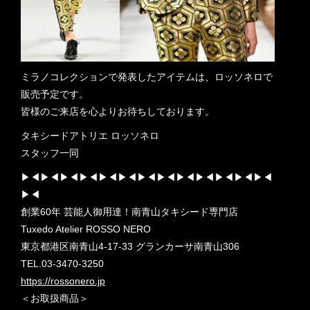
ミラノコレクションで発表したアイテムは、ロッソネロで
販売予定です。
皆様のご来店を心よりお待ちしております。
タキシードアトリエ ロッソネロ
スタッフ一同
▶︎◀︎▶︎◀︎▶︎◀︎▶︎◀︎▶︎◀︎▶︎◀︎▶︎◀︎▶︎◀︎▶︎◀︎▶︎◀︎▶︎◀︎▶︎◀︎▶︎◀︎
▶︎◀︎
創業60年 芸能人御用達！南青山タキシード専門店
Tuxedo Atelier ROSSO NERO
東京都港区南青山4-17-33 グランカーサ南青山306
TEL.03-3470-3250
https://rossonero.jp
＜お取扱商品＞