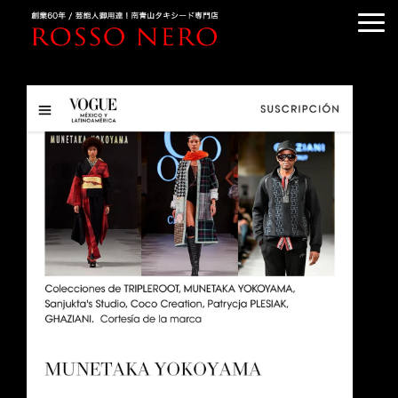
TUXEDO ORDER
TUXEDO RENTAL
TUXEDO RANKING
KIMONO DRESS
CUSTOMER'S VOICE
COLUMN &BLOG
ABOUT US
ACCESS