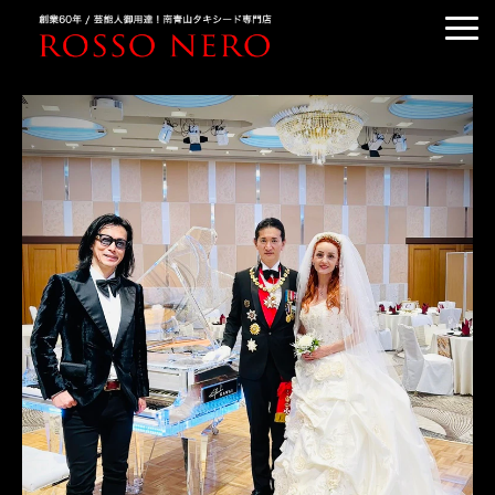
TUXEDO ORDER
TUXEDO RENTAL
TUXEDO RANKING
KIMONO DRESS
CUSTOMER'S VOICE
COLUMN &BLOG
ABOUT US
ACCESS