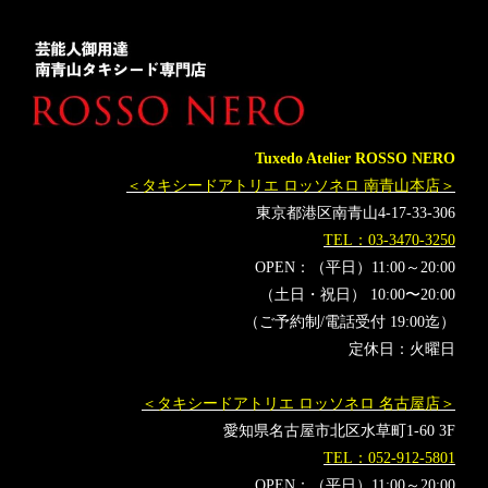
レンタルタキシード東京
レンタルタキシード名古屋
横浜
ROSSONERO
タキシードオーダー東京
タキシードレンタル東京
タキシード靴
青山
神奈川
増田顕人
オーダータキシード横浜
レンタルタキシード横浜
ミラノファッションウィーク
新郎タキシード
新郎人気
Tuxedo Atelier ROSSO NERO
KentoMasuda
フォーマルウェアデザイナー
アリーナ・アナ
＜タキシードアトリエ ロッソネロ 南青山本店＞
増田アリーナ・アナ
KAWAIピアノ
東京都港区南青山4-17-33-306
TEL：03-3470-3250
OPEN：（平日）11:00～20:00
（土日・祝日） 10:00〜20:00
（ご予約制/電話受付 19:00迄）
定休日：火曜日
＜タキシードアトリエ ロッソネロ 名古屋店＞
愛知県名古屋市北区水草町1-60 3F
TEL：052-912-5801
OPEN：（平日）11:00～20:00