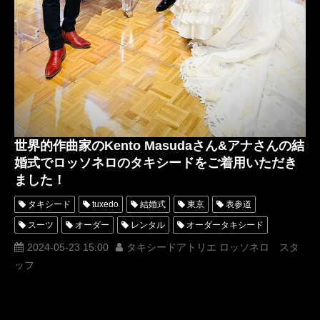
世界的作曲家のKento Masudaさん&アナさんの結
婚式でロッソネロのタキシードをご着用いただき
ました！
タキシード
tuxedo
結婚式
東京
表参道
スーツ
オーダー
レンタル
オーダータキシード
レンタルタキシード
ロッソネロ
人気
横山宗生
2024-05-23 15:00
タキシードアトリエ ロッソネロ スタ
ッフ
MUNETAKAYOKOYAMA
購入
グラミー賞
ホワイトタキシード
名古屋
オーダータキシード東京
オーダータキシード名古屋
新郎衣装