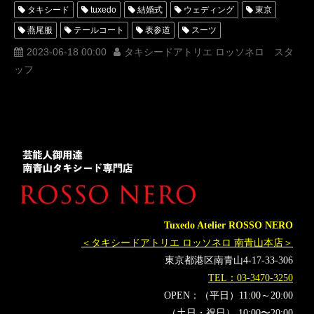
タキシード
tuxedo
結婚式
ウェディング
東京
燕尾服
テールコート
表参道
スーツ
オーダータキシード
レンタルタキシード
ロッソネロ
2023-06-18 00:00
タキシードアトリエ ロッソネロ スタ
ッフ
人気
MUNETAKAYOKOYAMA
購入
名古屋
オーダータキシード東京
オーダータキシード名古屋
新郎衣装
レンタルタキシード東京
レンタルタキシード名古屋
横浜
ROSSONERO
タキシードオーダー東京
タキシードレンタル東京
タキシード靴
オーダータキシード横浜
レンタルタキシード横浜
アイナナ
アイドリッシュセブン
IDOLiSH7
ムビナナ
Tuxedo Atelier ROSSO NERO
劇場版アイドリッシュセブンLIVE4bitBEYONDTHEPERiOD
＜タキシードアトリエ ロッソネロ 南青山本店＞
TRIGGER
Re:vale
ZOOL
小野賢章
増田俊樹
東京都港区南青山4-17-33-306
白井悠介
代永翼
KENN
阿部敦
江口拓也
TEL：03-3470-3250
羽多野渉
斉藤壮馬
佐藤拓也
保志総一朗
OPEN：（平日）11:00～20:00
（土日・祝日） 10:00〜20:00