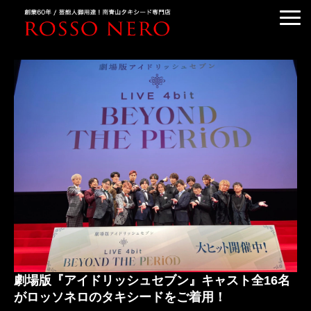
TUXEDO ORDER
TUXEDO RENTAL
TUXEDO RANKING
KIMONO DRESS
CUSTOMER'S VOICE
COLUMN &BLOG
ABOUT US
ACCESS
劇場版『アイドリッシュセブン』キャスト全16名
がロッソネロのタキシードをご着用！