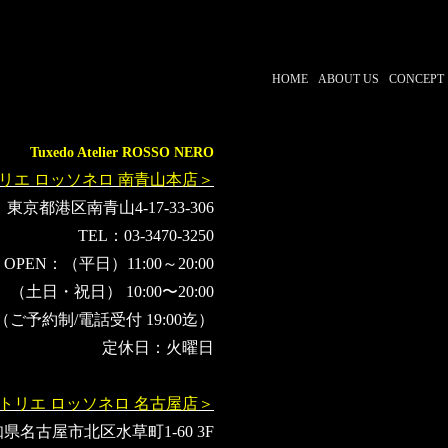
小野賢章
増田俊樹
白井悠介
代永翼
KENN
阿部
斉藤壮馬
佐藤拓也
保志総一朗
立花慎之介
広瀬裕也
HOME
ABOUT US
CONCEPT
Tuxedo Atelier ROSSO NERO
リエ ロッソネロ 南青山本店＞
東京都港区南青山4-17-33-306
TEL：03-3470-3250
OPEN：（平日）11:00～20:00
（土日・祝日） 10:00〜20:00
（ご予約制/電話受付 19:00迄）
定休日：火曜日
トリエ ロッソネロ 名古屋店＞
県名古屋市北区水草町1-60 3F