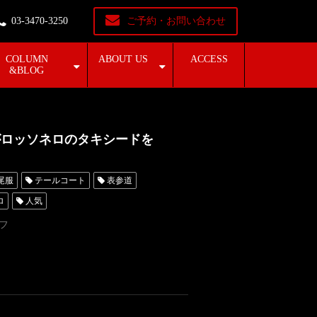
03-3470-3250
ご予約・お問い合わせ
COLUMN
ABOUT US
ACCESS
&BLOG
がロッソネロのタキシードを
尾服
テールコート
表参道
ロ
人気
東京
オーダータキシード名古屋
フ
横浜
ROSSONERO
オーダータキシード横浜
IDOLiSH7
ムビナナ
ER
Re:vale
ZOOL