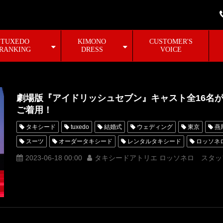
TUXEDO
KIMONO
CUSTOMER'S
RANKING
DRESS
VOICE
劇場版『アイドリッシュセブン』キャスト全16名
ご着用！
タキシード
tuxedo
結婚式
ウェディング
東京
燕
スーツ
オーダータキシード
レンタルタキシード
ロッソネ
MUNETAKAYOKOYAMA
購入
名古屋
オーダータキシード
2023-06-18 00:00
タキシードアトリエ ロッソネロ スタッ
新郎衣装
レンタルタキシード東京
レンタルタキシード名古屋
タキシードオーダー東京
タキシードレンタル東京
タキシード靴
レンタルタキシード横浜
アイナナ
アイドリッシュセブン
劇場版アイドリッシュセブンLIVE4bitBEYONDTHEPERiOD
TRIGG