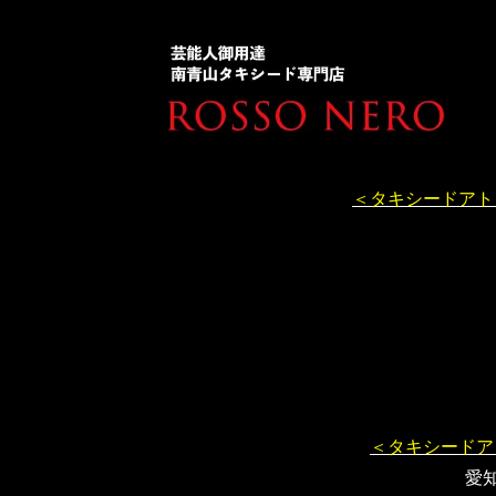
＜タキシードアト
＜タキシードア
愛知