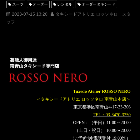
スーツ
オーダー
レンタル
オーダータキシード
レンタルタキシード
ロッソネロ
人気
購入
名古屋
2023-07-15 13:20
タキシードアトリエ ロッソネロ スタ
ッフ
オーダータキシード東京
オーダータキシード名古屋
新郎衣装
レンタルタキシード東京
レンタルタキシード名古屋
横浜
ROSSONERO
タキシードオーダー東京
タキシードレンタル東京
タキシード靴
青山
神奈川
KingandPrince
SnowMan
オーダータキシード横浜
レンタルタキシード横浜
INI
ディズニー
東京ディズニーリゾート(R)
TBS
中居正広
安住紳一郎
Tuxedo Atelier ROSSO NERO
音楽の日2023
宮野真守
KATTUN
マカロニえんぴつ
＜タキシードアトリエ ロッソネロ 南青山本店＞
石丸幹二
BEFIRST
三代 JSOULBROTHERS
&TEAM
東京都港区南青山4-17-33-306
DISH//
優里
THERAMPAGE
TEL：03-3470-3250
OPEN：（平日）11:00～20:00
（土日・祝日） 10:00〜20:00
（ご予約制/電話受付 19:00迄）