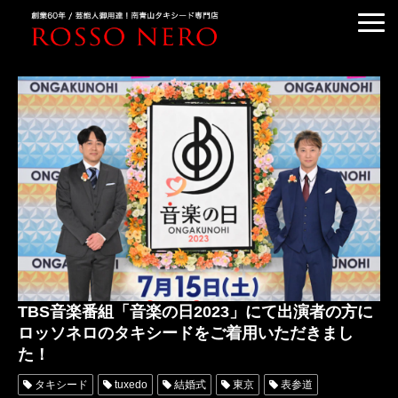
TUXEDO ORDER
TUXEDO RENTAL
TUXEDO RANKING
KIMONO DRESS
CUSTOMER'S VOICE
COLUMN &BLOG
ABOUT US
ACCESS
TBS音楽番組「音楽の日2023」にて出演者の方に
ロッソネロのタキシードをご着用いただきまし
た！
タキシード
tuxedo
結婚式
東京
表参道