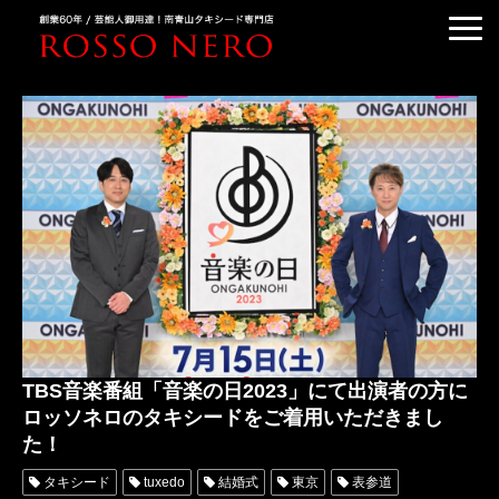
TUXEDO ORDER
TUXEDO RENTAL
TUXEDO RANKING
KIMONO DRESS
CUSTOMER'S VOICE
COLUMN &BLOG
ABOUT US
ACCESS
TBS音楽番組「音楽の日2023」にて出演者の方に
ロッソネロのタキシードをご着用いただきまし
た！
タキシード
tuxedo
結婚式
東京
表参道