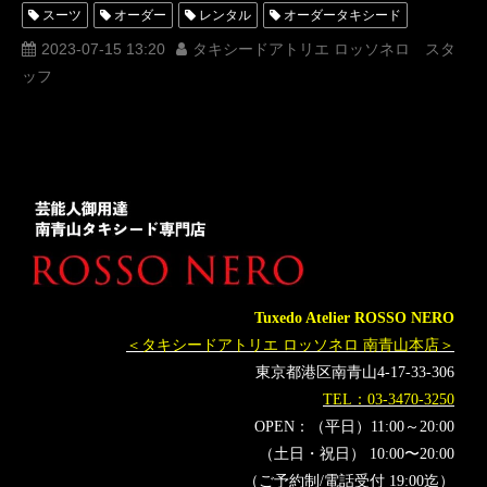
スーツ
オーダー
レンタル
オーダータキシード
レンタルタキシード
ロッソネロ
人気
購入
名古屋
2023-07-15 13:20
タキシードアトリエ ロッソネロ スタ
ッフ
オーダータキシード東京
オーダータキシード名古屋
新郎衣装
レンタルタキシード東京
レンタルタキシード名古屋
横浜
ROSSONERO
タキシードオーダー東京
タキシードレンタル東京
タキシード靴
青山
神奈川
KingandPrince
SnowMan
オーダータキシード横浜
レンタルタキシード横浜
INI
ディズニー
東京ディズニーリゾート(R)
TBS
中居正広
安住紳一郎
Tuxedo Atelier ROSSO NERO
音楽の日2023
宮野真守
KATTUN
マカロニえんぴつ
＜タキシードアトリエ ロッソネロ 南青山本店＞
石丸幹二
BEFIRST
三代 JSOULBROTHERS
&TEAM
東京都港区南青山4-17-33-306
DISH//
優里
THERAMPAGE
TEL：03-3470-3250
OPEN：（平日）11:00～20:00
（土日・祝日） 10:00〜20:00
（ご予約制/電話受付 19:00迄）