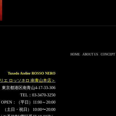
AlexanderMcQueen
FERRAGAMO
FENDI
MASAHIKOHA
政近準子
高橋利恵
KIMONOQUEEN
HOME
ABOUT US
CONCEPT
Tuxedo Atelier ROSSO NERO
リエ ロッソネロ 南青山本店＞
東京都港区南青山4-17-33-306
TEL：03-3470-3250
OPEN：（平日）11:00～20:00
（土日・祝日） 10:00〜20:00