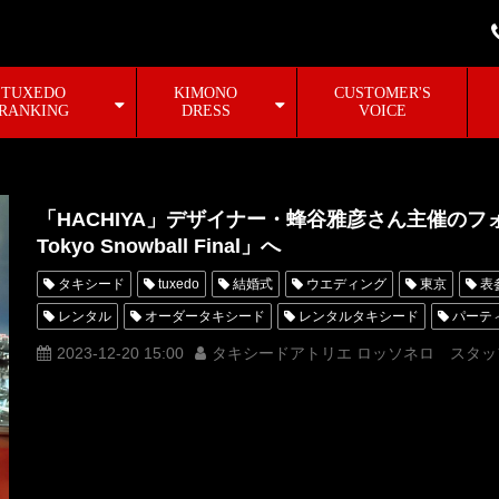
TUXEDO
KIMONO
CUSTOMER'S
RANKING
DRESS
VOICE
「HACHIYA」デザイナー・蜂谷雅彦さん主催のフ
Tokyo Snowball Final」へ
タキシード
tuxedo
結婚式
ウエディング
東京
表
レンタル
オーダータキシード
レンタルタキシード
パーテ
横山宗生
MUNETAKAYOKOYAMA
購入
名古屋
オーダ
2023-12-20 15:00
タキシードアトリエ ロッソネロ スタッ
オーダータキシード名古屋
新郎衣装
レンタルタキシード東京
横浜
ROSSONERO
フォーマルパーティー
タキシードオー
タキシード靴
青山
神奈川
ドレスコード
PARTY
レンタルタキシード横浜
新郎タキシード
HACHIYA
蜂谷雅