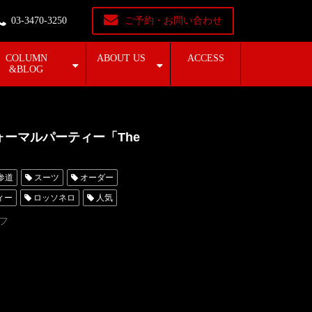
03-3470-3250
ご予約・お問い合わせ
COLUMN
ABOUT US
ACCESS
&BLOG
ォーマルパーティー「The
参道
スーツ
オーダー
ィー
ロッソネロ
人気
ータキシード東京
フ
レンタルタキシード名古屋
ダー東京
タキシードレンタル東京
オーダータキシード横浜
彦
Gucci