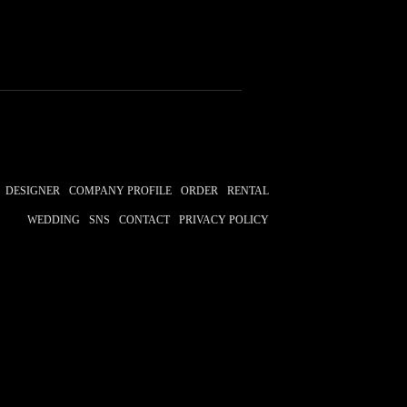
CHIYA
花千代
まねだ聖子
DESIGNER
COMPANY PROFILE
ORDER
RENTAL
WEDDING
SNS
CONTACT
PRIVACY POLICY