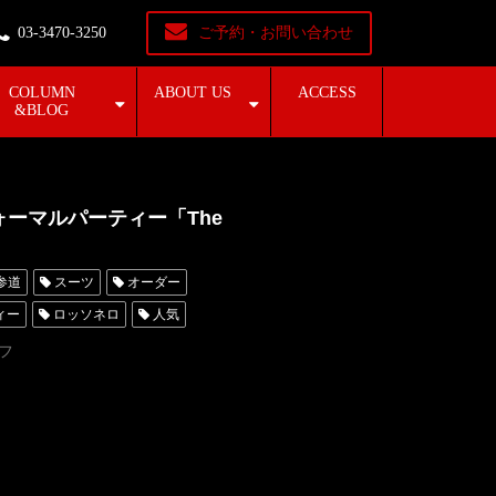
03-3470-3250
ご予約・お問い合わせ
COLUMN
ABOUT US
ACCESS
&BLOG
ォーマルパーティー「The
参道
スーツ
オーダー
ィー
ロッソネロ
人気
ータキシード東京
フ
レンタルタキシード名古屋
ダー東京
タキシードレンタル東京
オーダータキシード横浜
彦
Gucci