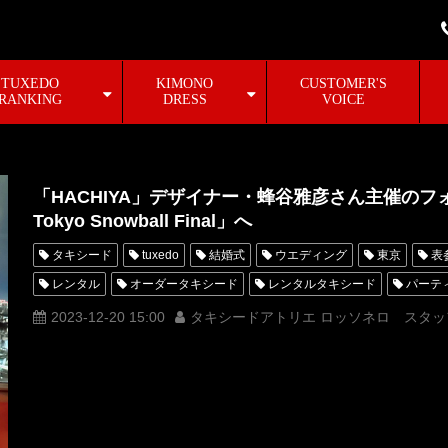
TUXEDO
KIMONO
CUSTOMER'S
RANKING
DRESS
VOICE
「HACHIYA」デザイナー・蜂谷雅彦さん主催のフ
Tokyo Snowball Final」へ
タキシード
tuxedo
結婚式
ウエディング
東京
表
レンタル
オーダータキシード
レンタルタキシード
パーテ
横山宗生
MUNETAKAYOKOYAMA
購入
名古屋
オーダ
2023-12-20 15:00
タキシードアトリエ ロッソネロ スタッ
オーダータキシード名古屋
新郎衣装
レンタルタキシード東京
横浜
ROSSONERO
フォーマルパーティー
タキシードオー
タキシード靴
青山
神奈川
ドレスコード
PARTY
レンタルタキシード横浜
新郎タキシード
HACHIYA
蜂谷雅