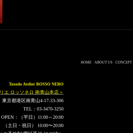
AlexanderMcQueen
FERRAGAMO
FENDI
MASAHIKOHA
政近準子
高橋利恵
KIMONOQUEEN
HOME
ABOUT US
CONCEPT
Tuxedo Atelier ROSSO NERO
リエ ロッソネロ 南青山本店＞
東京都港区南青山4-17-33-306
TEL：03-3470-3250
OPEN：（平日）11:00～20:00
（土日・祝日） 10:00〜20:00