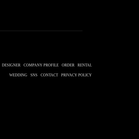
CHIYA
花千代
まねだ聖子
DESIGNER
COMPANY PROFILE
ORDER
RENTAL
WEDDING
SNS
CONTACT
PRIVACY POLICY