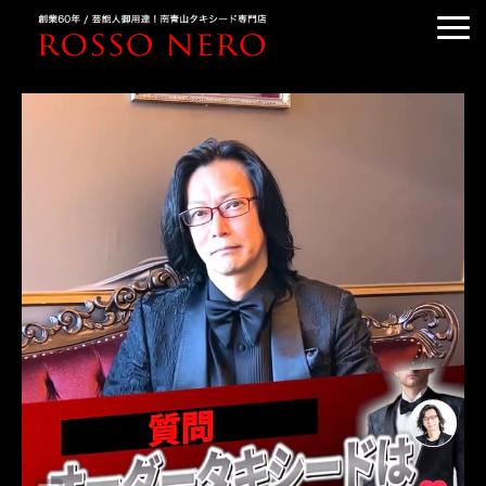
TUXEDO ORDER
TUXEDO RENTAL
TUXEDO RANKING
KIMONO DRESS
CUSTOMER'S VOICE
COLUMN &BLOG
ABOUT US
ACCESS