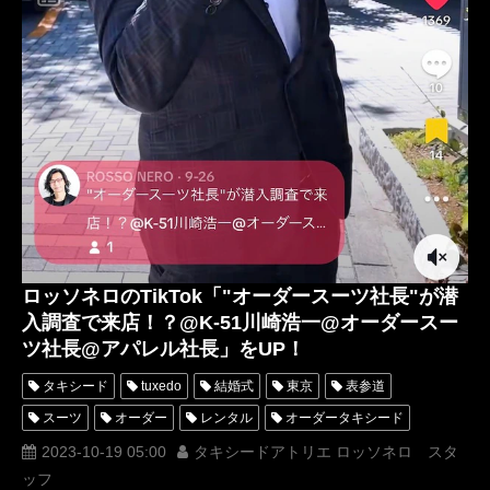
ロッソネロのTikTok「"オーダースーツ社長"が潜
入調査で来店！？@K-51川崎浩一@オーダースー
ツ社長@アパレル社長」をUP！
タキシード
tuxedo
結婚式
東京
表参道
スーツ
オーダー
レンタル
オーダータキシード
レンタルタキシード
ロッソネロ
蝶ネクタイ
人気
2023-10-19 05:00
タキシードアトリエ ロッソネロ スタ
ッフ
横山宗生
購入
オーダースーツ
名古屋