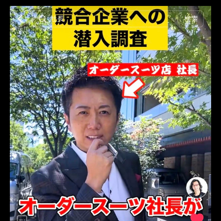
オーダータキシード東京
オーダータキシード名古屋
新郎衣装
レンタルタキシード東京
レンタルタキシード名古屋
横浜
ROSSONERO
タキシードオーダー東京
タキシードレンタル東京
タキシード靴
青山
TikTok
TikToker
オーダータキシード横浜
レンタルタキシード横浜
挙式
MUMNETAKAYOKOYAMA
疑問
解決
お悩み相談
相場
タキシード相場
オーダメイド
オーダータキシード相場