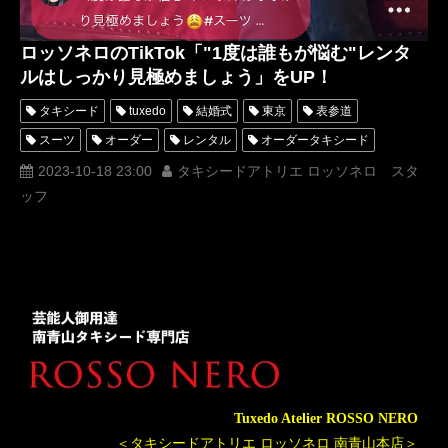
ロッソネロのTikTok「"1度は誰もが悩む"レンタ
ルはしっかり見極めましょう」をUP！
タキシード
tuxedo
結婚式
東京
表参道
スーツ
オーダー
レンタル
オーダータキシード
レンタルタキシード
ロッソネロ
蝶ネクタイ
人気
2023-10-18 23:00
タキシードアトリエ ロッソネロ スタ
ッフ
横山宗生
購入
名古屋
オーダータキシード東京
オーダータキシード名古屋
新郎衣装
レンタルタキシード東京
レンタルタキシード名古屋
横浜
ROSSONERO
タキシードオーダー東京
タキシードレンタル東京
タキシード靴
青山
TikTok
TikToker
オーダータキシード横浜
レンタルタキシード横浜
MUMNETAKAYOKOYAMA
疑問
解決
お悩み相談
Tuxedo Atelier ROSSO NERO
＜タキシードアトリエ ロッソネロ 南青山本店＞