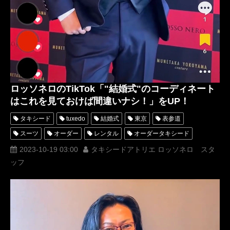
ロッソネロのTikTok「"結婚式"のコーディネート
はこれを見ておけば間違いナシ！」をUP！
タキシード
tuxedo
結婚式
東京
表参道
スーツ
オーダー
レンタル
オーダータキシード
レンタルタキシード
ロッソネロ
蝶ネクタイ
人気
2023-10-19 03:00
タキシードアトリエ ロッソネロ スタ
ッフ
横山宗生
購入
コーディネート
オーダースーツ
名古屋
オーダータキシード東京
オーダータキシード名古屋
新郎衣装
レンタルタキシード東京
レンタルタキシード名古屋
横浜
ROSSONERO
タキシードオーダー東京
タキシードレンタル東京