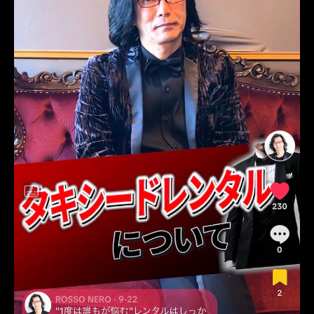
タキシード靴
青山
TikTok
TikToker
オーダータキシード横浜
レンタルタキシード横浜
挙式
MUMNETAKAYOKOYAMA
疑問
解決
お悩み相談