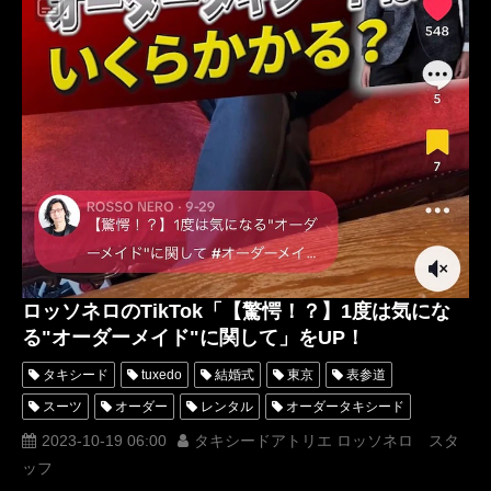
ロッソネロのTikTok「【驚愕！？】1度は気にな
る"オーダーメイド"に関して」をUP！
タキシード
tuxedo
結婚式
東京
表参道
スーツ
オーダー
レンタル
オーダータキシード
レンタルタキシード
ロッソネロ
蝶ネクタイ
人気
2023-10-19 06:00
タキシードアトリエ ロッソネロ スタ
ッフ
横山宗生
購入
オーダースーツ
名古屋