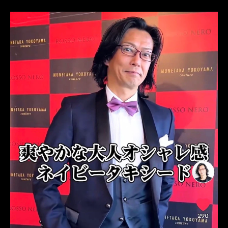
オーダータキシード東京
オーダータキシード名古屋
新郎衣装
レンタルタキシード東京
レンタルタキシード名古屋
横浜
ROSSONERO
タキシードオーダー東京
タキシードレンタル東京
タキシード靴
青山
TikTok
TikToker
オーダータキシード横浜
レンタルタキシード横浜
挙式
MUMNETAKAYOKOYAMA
疑問
解決
お悩み相談
オーダースーツ社長
川崎浩一
潜入調査
アパレル社長