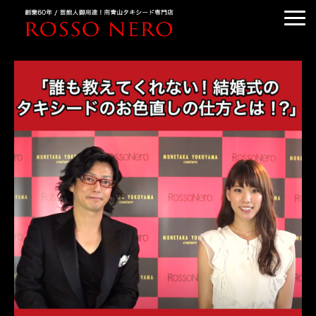
TUXEDO ORDER
TUXEDO RENTAL
TUXEDO RANKING
KIMONO DRESS
CUSTOMER'S VOICE
COLUMN &BLOG
ABOUT US
ACCESS