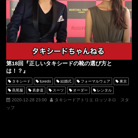
タキシード靴
青山
第18回『正しいタキシードの靴の選び方と
は！？』
タキシード
tuxedo
結婚式
フォーマルウェア
東京
燕尾服
表参道
スーツ
オーダー
レンタル
オーダータキシード
レンタルタキシード
パーティー
2020-12-28 23:00
タキシードアトリエ ロッソネロ スタ
ッフ
ロッソネロ
人気
tuxedochannel
横山宗生
布川桃花
購入
選び方
エナメルシューズ
MUNETAKA
YouTube
名古屋
オーダータキシード東京
オーダータキシード名古屋
新郎衣装