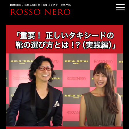
TUXEDO ORDER
TUXEDO RENTAL
TUXEDO RANKING
KIMONO DRESS
CUSTOMER'S VOICE
COLUMN &BLOG
ABOUT US
ACCESS