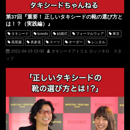
第37回『重要！ 正しいタキシードの靴の選び方と
は！？（実践編）』
タキシード
tuxedo
結婚式
フォーマルウェア
東京
燕尾服
表参道
スーツ
オーダー
レンタル
オーダータキシード
レンタルタキシード
パーティー
2021-04-19 23:00
タキシードアトリエ ロッソネロ スタ
ッフ
ロッソネロ
蝶ネクタイ
人気
おしゃれ
tuxedochannel
横山宗生
布川桃花
ベスト
購入
エナメル
オペラパンプス
選び方
MUNETAKA
YouTube
名古屋
オーダータキシード東京
オーダータキシード名古屋
新郎衣装
レンタルタキシード東京
レンタルタキシード名古屋
横浜
ROSSONERO
タキシードちゃんねる
正しいタキシードの靴の選び方とは
バルモラル
タキシードオーダー東京
タキシードレンタル東京