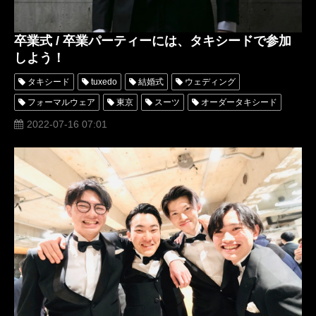
卒業式 / 卒業パーティーには、タキシードで参加
しよう！
タキシード
tuxedo
結婚式
ウェディング
フォーマルウェア
東京
スーツ
オーダータキシード
レンタルタキシード
パーティー
ロッソネロ
横山宗生
2022-07-16 07:01
卒業式
tuxedos
レンタルタキシード東京
タキシードオーダー東京
タキシードレンタル東京
成人式
プロム
アトリエロッソネロ
名古屋オーダータキシード
ドレスコード