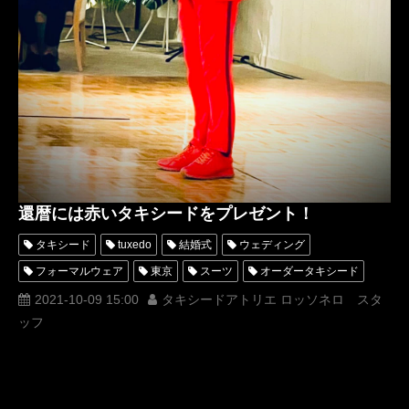
還暦には赤いタキシードをプレゼント！
タキシード
tuxedo
結婚式
ウェディング
フォーマルウェア
東京
スーツ
オーダータキシード
レンタルタキシード
パーティー
ロッソネロ
横山宗生
2021-10-09 15:00
タキシードアトリエ ロッソネロ スタ
ッフ
MUNETAKAYOKOYAMA
tuxedos
新郎衣装
レンタルタキシード東京
タキシードオーダー東京
タキシードレンタル東京
アトリエロッソネロ
名古屋オーダータキシード
ドレスコード
還暦