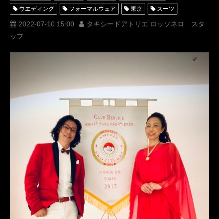
ウエディング
フォーマルウェア
東京
スーツ
オーダータキシード
レンタルタキシード
パーティー
2022-07-10 15:00
タキシードアトリエ ロッソネロ スタ
ッフ
ロッソネロ
横山宗生
MUNETAKAYOKOYAMA
tuxedos
新郎衣装
レンタルタキシード東京
タキシードオーダー東京
タキシードレンタル東京
アトリエロッソネロ
名古屋オーダータキシード
ドレスコード
アミチエ京都大学
オーダータキシード横浜
レンタルタキシード横浜