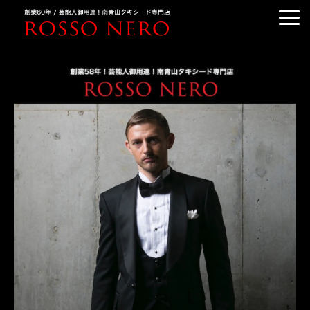
TUXEDO ORDER
TUXEDO RENTAL
TUXEDO RANKING
KIMONO DRESS
CUSTOMER'S VOICE
COLUMN &BLOG
ABOUT US
ACCESS