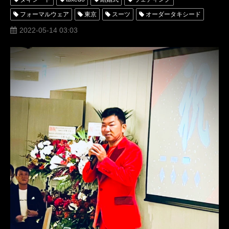
フォーマルウェア
東京
スーツ
オーダータキシード
レンタルタキシード
パーティー
ロッソネロ
横山宗生
2022-05-14 03:03
tuxedos
レンタルタキシード東京
タキシードオーダー東京
タキシードレンタル東京
アトリエロッソネロ
名古屋オーダータキシード
ドレスコード