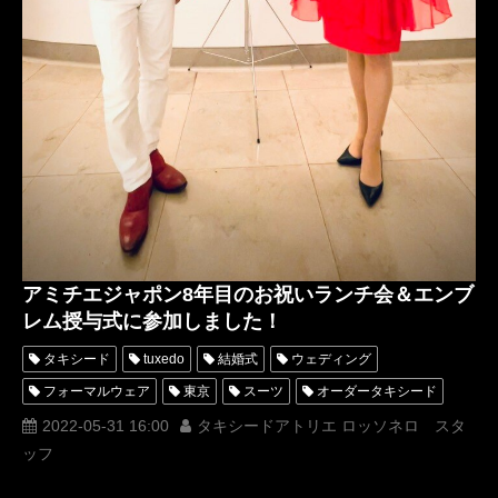
アミチエジャポン8年目のお祝いランチ会＆エンブ
レム授与式に参加しました！
タキシード
tuxedo
結婚式
ウェディング
フォーマルウェア
東京
スーツ
オーダータキシード
レンタルタキシード
パーティー
ロッソネロ
横山宗生
2022-05-31 16:00
タキシードアトリエ ロッソネロ スタ
ッフ
tuxedos
新郎衣装
レンタルタキシード東京
タキシードオーダー東京
タキシードレンタル東京