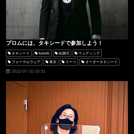
プロムには、タキシードで参加しよう！
タキシード
tuxedo
結婚式
ウェディング
フォーマルウェア
東京
スーツ
オーダータキシード
レンタルタキシード
パーティー
ロッソネロ
横山宗生
2022-07-10 18:31
卒業式
tuxedos
レンタルタキシード東京
タキシードオーダー東京
タキシードレンタル東京
成人式
プロム
アトリエロッソネロ
名古屋オーダータキシード
ドレスコード