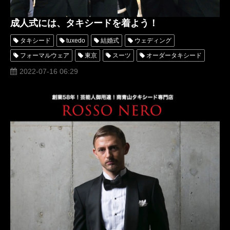
成人式には、タキシードを着よう！
タキシード
tuxedo
結婚式
ウェディング
フォーマルウェア
東京
スーツ
オーダータキシード
レンタルタキシード
パーティー
ロッソネロ
横山宗生
2022-07-16 06:29
卒業式
tuxedos
レンタルタキシード東京
タキシードオーダー東京
タキシードレンタル東京
成人式
プロム
アトリエロッソネロ
名古屋オーダータキシード
ドレスコード