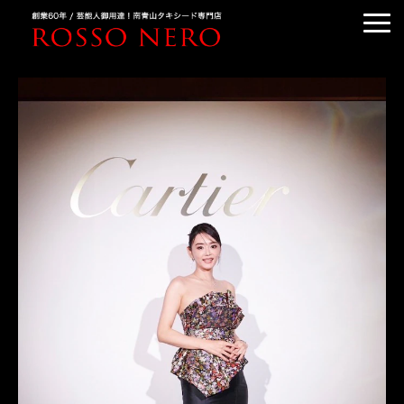
TUXEDO ORDER
TUXEDO RENTAL
TUXEDO RANKING
KIMONO DRESS
CUSTOMER'S VOICE
COLUMN &BLOG
ABOUT US
ACCESS