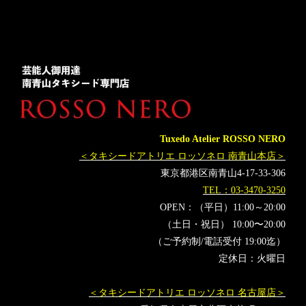
スタイリスト
名古屋
オーダータキシード東京
オーダータキシード名古屋
新郎衣装
レンタルタキシード東京
レンタルタキシード名古屋
横浜
ROSSONERO
タキシードオーダー東京
タキシードレンタル東京
タキシード靴
青山
神奈川
party
ミラノコレクション
オーダータキシード横浜
レンタルタキシード横浜
着物タキシード
着物ドレス
Tuxedo Atelier ROSSO NERO
着物洋服
勝木友香
放送作家
脚本家
＜タキシードアトリエ ロッソネロ 南青山本店＞
ホンマでっかTV
林修の今知りたいでしょ
バチェラー2
東京都港区南青山4-17-33-306
フォーマルデザイナー
カルティエ
Cartier
TEL：03-3470-3250
OPEN：（平日）11:00～20:00
（土日・祝日） 10:00〜20:00
（ご予約制/電話受付 19:00迄）
定休日：火曜日
＜タキシードアトリエ ロッソネロ 名古屋店＞