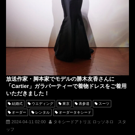
放送作家・脚本家でモデルの勝木友香さんに
「Cartier」ガラパーティーで着物ドレスをご着用
いただきました！
結婚式
ウエディング
東京
表参道
スーツ
オーダー
レンタル
オーダータキシード
レンタルタキシード
パーティー
ロッソネロ
人気
2024-04-11 02:00
タキシードアトリエ ロッソネロ スタ
ッフ
横山宗生
MUNETAKAYOKOYAMA
ガラパーティー