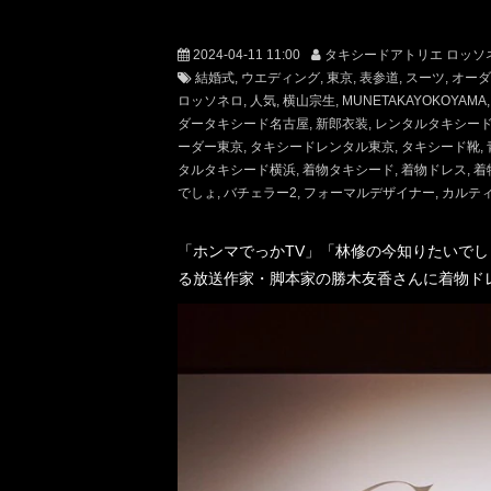
2024-04-11 11:00
タキシードアトリエ ロッソ
結婚式
ウエディング
東京
表参道
スーツ
オーダ
ロッソネロ
人気
横山宗生
MUNETAKAYOKOYAMA
ダータキシード名古屋
新郎衣装
レンタルタキシー
ーダー東京
タキシードレンタル東京
タキシード靴
タルタキシード横浜
着物タキシード
着物ドレス
着
でしょ
バチェラー2
フォーマルデザイナー
カルテ
「ホンマでっかTV」「林修の今知りたいで
る放送作家・脚本家の勝木友香さんに着物ド