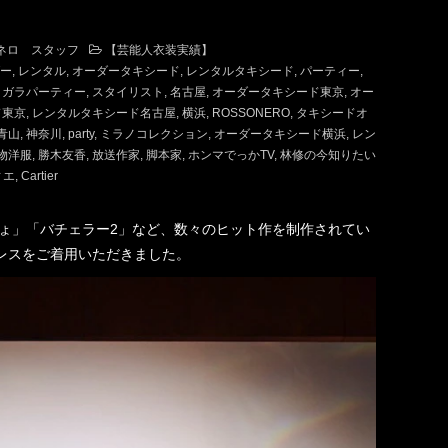
ネロ スタッフ
【芸能人衣装実績】
ー
レンタル
オーダータキシード
レンタルタキシード
パーティー
ガラパーティー
スタイリスト
名古屋
オーダータキシード東京
オー
ド東京
レンタルタキシード名古屋
横浜
ROSSONERO
タキシードオ
青山
神奈川
party
ミラノコレクション
オーダータキシード横浜
レン
物洋服
勝木友香
放送作家
脚本家
ホンマでっかTV
林修の今知りたい
ィエ
Cartier
しょ」「バチェラー2」など、数々のヒット作を制作されてい
レスをご着用いただきました。