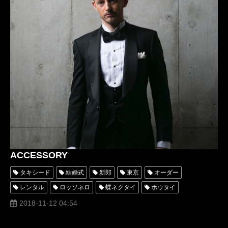
ACCESSORY
タキシード
結婚式
新郎
東京
オーダー
レンタル
ロッソネロ
蝶ネクタイ
ボウタイ
アクセサリー
小物
カフスボタン
シャツ
2018-11-12 04:54
カマーバンド
ベスト
ジレ
蝶タイ
チーフ