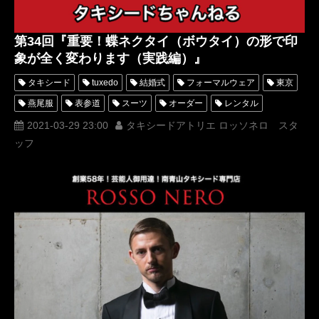
第34回『重要！蝶ネクタイ（ボウタイ）の形で印
象が全く変わります（実践編）』
タキシード
tuxedo
結婚式
フォーマルウェア
東京
燕尾服
表参道
スーツ
オーダー
レンタル
オーダータキシード
レンタルタキシード
パーティー
2021-03-29 23:00
タキシードアトリエ ロッソネロ スタ
ッフ
ロッソネロ
蝶ネクタイ
ボウタイ
人気
tuxedochannel
横山宗生
布川桃花
ベスト
購入
選び方
MUNETAKA
YouTube
名古屋
オーダータキシード東京
オーダータキシード名古屋
新郎衣装
レンタルタキシード東京
レンタルタキシード名古屋
横浜
ROSSONERO
タキシードちゃんねる
蝶ネクタイの形で印象が全く変わります
ポインテッド
バタフライ
ブラックタイ
タキシードオーダー東京
タキシードレンタル東京