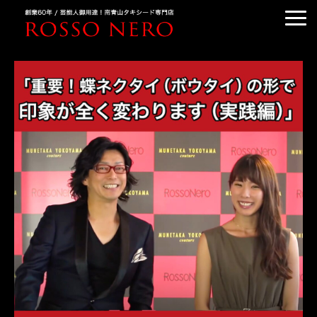
TUXEDO ORDER
TUXEDO RENTAL
TUXEDO RANKING
KIMONO DRESS
CUSTOMER'S VOICE
COLUMN &BLOG
ABOUT US
ACCESS