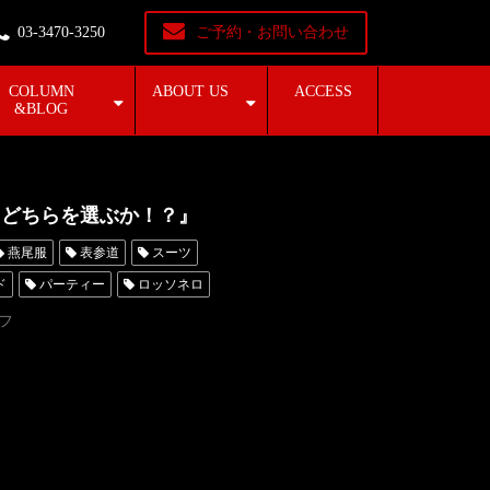
03-3470-3250
ご予約・お問い合わせ
COLUMN
ABOUT US
ACCESS
&BLOG
ドどちらを選ぶか！？』
燕尾服
表参道
スーツ
ド
パーティー
ロッソネロ
布川桃花
カマーバンド
フ
名古屋
レンタルタキシード東京
ちゃんねる
タキシードオーダー東京