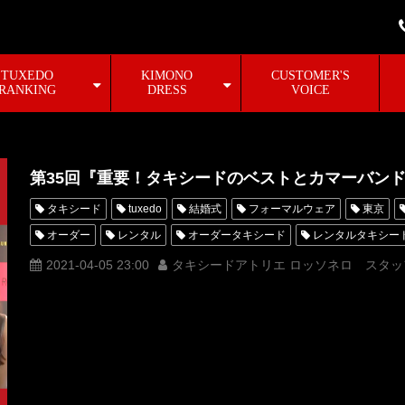
TUXEDO
KIMONO
CUSTOMER'S
RANKING
DRESS
VOICE
第35回『重要！タキシードのベストとカマーバン
タキシード
tuxedo
結婚式
フォーマルウェア
東京
オーダー
レンタル
オーダータキシード
レンタルタキシー
蝶ネクタイ
人気
おしゃれ
tuxedochannel
横山宗生
2021-04-05 23:00
タキシードアトリエ ロッソネロ スタッ
ベスト
ジレ
購入
選び方
MUNETAKA
YouTube
オーダータキシード東京
オーダータキシード名古屋
新郎衣装
レンタルタキシード名古屋
横浜
ROSSONERO
タキシード
タキシードのベストとカマーバンドどちらを選ぶか
ウエストコート
タキシードレンタル東京
タキシード靴
青山