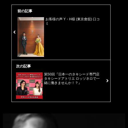
前の記事
お客様の声 Y・H様 (東京會舘) 口コ
ミ
次の記事
第50回『日本一のタキシード専門店
タキシードアトリエ ロッソネロで一
緒に働きませんか！？』