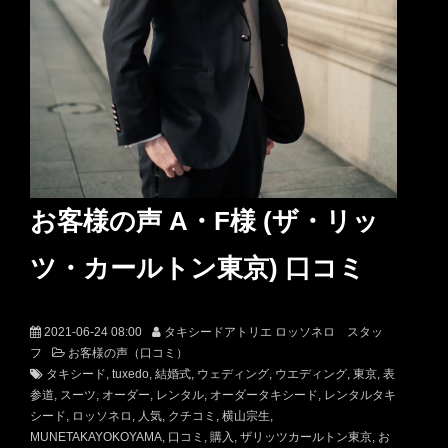
お客様の声 A・F様 (ザ・リッ
ツ・カールトン東京) 口コミ
2021-06-24 08:00
タキシードアトリエ ロッソネロ スタッ
フ
お客様の声（口コミ）
タキシード
tuxedo
結婚式
ウェディング
ウエディング
東京
表
参道
スーツ
オーダー
レンタル
オーダータキシード
レンタルタキ
シード
ロッソネロ
人気
クチコミ
横山宗生
MUNETAKAYOKOYAMA
口コミ
購入
ザリッツカールトン東京
お