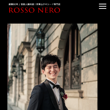
TUXEDO ORDER
TUXEDO RENTAL
TUXEDO RANKING
KIMONO DRESS
CUSTOMER'S VOICE
COLUMN &BLOG
ABOUT US
ACCESS