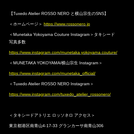
【Tuxedo Atelier ROSSO NERO と横山宗生のSNS】
＜ホームページ＞
https://www.rossonero.jp
＜Munetaka Yokoyama Couture Instagram＞タキシード
写真多数
https://www.instagram.com/munetaka.yokoyama.couture/
＜MUNETAKA YOKOYAMA/横山宗生 Instagram＞
https://www.instagram.com/munetaka_official/
＜Tuxedo Atelier ROSSO NERO Instagram＞
https://www.instagram.com/tuxedo_atelier_rossonero/
＜タキシードアトリエ ロッソネロ アクセス＞
東京都港区南青山4-17-33 グランカーサ南青山306