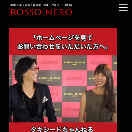
TUXEDO ORDER
TUXEDO RENTAL
TUXEDO RANKING
KIMONO DRESS
CUSTOMER'S VOICE
COLUMN &BLOG
ABOUT US
ACCESS