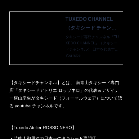
TUXEDO CHANNEL
（タキシード チャンネ
ル）by ROSSO NERO
タキシード専門チャンネル『TU
XEDO CHANNEL』（タキシー
ドチャンネル） 日本を代表する
タキシードデザイナー MUNETA
YouTube
KA（横山宗生）がタキシードの
ことを分かりやすく解説いたし
ます。 いいねとチャンネル登録
お願いいたします。 〈テーマ〉
【タキシードチャンネル】とは、 南青山タキシード専門
結婚式の新郎・パーティーのタ
店「タキシードアトリエ ロッソネロ」の代表＆デザイナ
キシード、タキシードの着こな
ー横山宗生がタキシード（フォーマルウェア）について語
し方、オーダータキシードとレ
る youtube チャンネルです。
ンタルタキシードの選び方 etc.
【Tuxedo Atelier ROSSO NERO】
・芸能人御用達の日本一のタキシード専門店