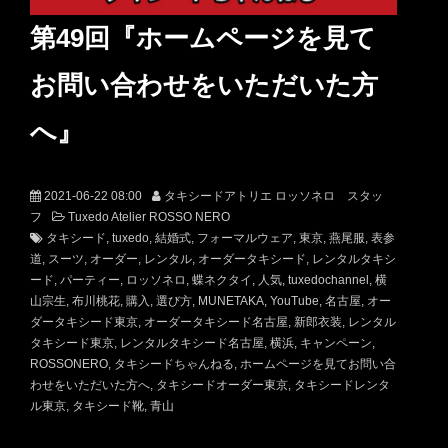
第49回『ホームページを見て
お問い合わせをいただいた方
へ』
2021-06-22 08:00
タキシードアトリエ ロッソネロ スタッ
フ
Tuxedo Atelier ROSSO NERO
タキシード
tuxedo
結婚式
フォーマルウェア
東京
燕尾服
表参
道
スーツ
オーダー
レンタル
オーダータキシード
レンタルタキシ
ード
パーティー
ロッソネロ
蝶ネクタイ
人気
tuxedochannel
横
山宗生
布川桃花
購入
選び方
MUNETAKA
YouTube
名古屋
オー
ダータキシード東京
オーダータキシード名古屋
新郎衣装
レンタル
タキシード東京
レンタルタキシード名古屋
横浜
キャンペーン
ROSSONERO
タキシードちゃんねる
ホームページを見てお問い合
わせをいただいた方へ
タキシードオーダー東京
タキシードレンタ
ル東京
タキシード靴
青山