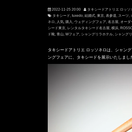
2022-11-25 20:00
タキシードアトリエ ロッソ
タキシード
tuxedo
結婚式
東京
表参道
スーツ
ネロ
人気
購入
ウェディングフェア
名古屋
オーダ
シード東京
レンタルタキシード名古屋
横浜
ROSS
ド靴
青山
Wフェア
シャングリラホテル
シャング
タキシードアトリエ ロッソネロは、シャングリ・
ングフェアに、タキシードを展示いたしまし