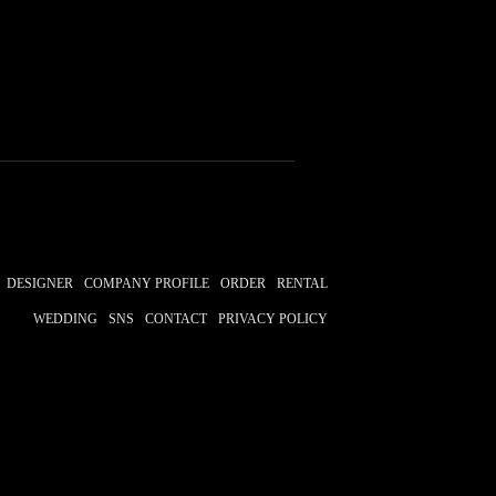
ノ
KIMONO
LARDINI
サルヴァトーレ・フェラガモ
no
エトロ
ETRO
TomokaAsai
DESIGNER
COMPANY PROFILE
ORDER
RENTAL
WEDDING
SNS
CONTACT
PRIVACY POLICY