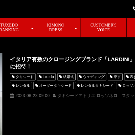
TUXEDO
KIMONO
CUSTOMER'S
RANKING
DRESS
VOICE
イタリア有数のクロージングブランド「LARDINI」のPA
に招待！
タキシード
tuxedo
結婚式
ウェディング
東京
表
レンタル
オーダータキシード
レンタルタキシード
ロッソ
MUNETAKAYOKOYAMA
購入
西陣織
名古屋
オーダー
2023-06-23 09:00
タキシードアトリエ ロッソネロ スタッ
オーダータキシード名古屋
新郎衣装
レンタルタキシード東京
横浜
ROSSONERO
タキシードオーダー東京
タキシードレ
青山
イタリア
ミラノコレクション
ミラノ
Milano
MILANOFASHIONWEEKMENS
MILANOFASHIONWEEK
milano