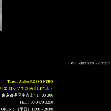
オーダータキシード横浜
レンタルタキシード横浜
ヴァレンティ
Italia
Dolce&Gabbana
ドルチェ＆ガッバーナ
フェラガモ
Ferragamo
Sky&Sand
ヴェルサーチ
Versace
Valenti
バーバリー
Burberry
森文彦
京都西陣織
もりさん
HOME
ABOUT US
CONCEPT
Tuxedo Atelier ROSSO NERO
リエ ロッソネロ 南青山本店＞
東京都港区南青山4-17-33-306
TEL：03-3470-3250
OPEN：（平日）11:00～20:00