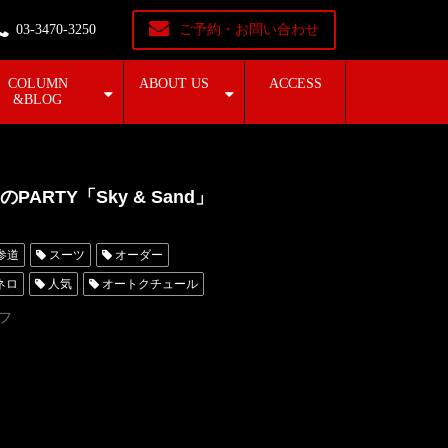
03-3470-3250
ご予約・お問い合わせ
COLUMN
ABOUT US
ACCESS
&BLOG
RTY「Sky & Sand」
参道
スーツ
オーダー
ネロ
人気
オートクチュール
タキシード東京
フ
レンタルタキシード名古屋
ンタル東京
タキシード靴
MUNETAKAYOKOYAMAcouture
collection