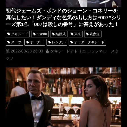
初代ジェームズ・ボンドのショーン・コネリーを
真似したい！ダンディな色気の出し方は“007”シリ
ーズ第1作「007は殺しの番号」に答えがあった！
タキシード
tuxedo
結婚式
東京
表参道
スーツ
オーダー
レンタル
オーダータキシード
レンタルタキシード
ロッソネロ
人気
横山宗生
2022-03-23 23:00
タキシードアトリエ ロッソネロ スタ
ッフ
MUNETAKAYOKOYAMA
購入
名古屋
オーダータキシード東京
オーダータキシード名古屋
新郎衣装
レンタルタキシード東京
レンタルタキシード名古屋
横浜
ROSSONERO
映画
007
タキシードオーダー東京
タキシードレンタル東京
タキシード靴
青山
ジェームズボンド
JamesBond
movie
007は殺しの番号
ショーンコネリー