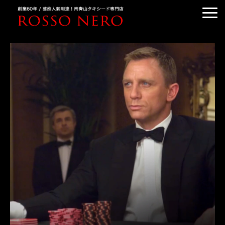
TUXEDO ORDER
TUXEDO RENTAL
TUXEDO RANKING
KIMONO DRESS
CUSTOMER'S VOICE
COLUMN &BLOG
ABOUT US
ACCESS