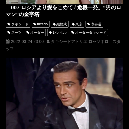
「007 ロシアより愛をこめて / 危機一発」”男のロ
マン”の金字塔
タキシード
tuxedo
結婚式
東京
表参道
スーツ
オーダー
レンタル
オーダータキシード
レンタルタキシード
ロッソネロ
人気
横山宗生
2022-03-24 23:00
タキシードアトリエ ロッソネロ スタ
ッフ
MUNETAKAYOKOYAMA
購入
名古屋
オーダータキシード東京
オーダータキシード名古屋
新郎衣装
レンタルタキシード東京
レンタルタキシード名古屋
横浜
ROSSONERO
007
タキシードオーダー東京
タキシードレンタル東京
タキシード靴
青山
ジェームズボンド
JamesBond
movie
ロシアより愛をこめて
危機一発