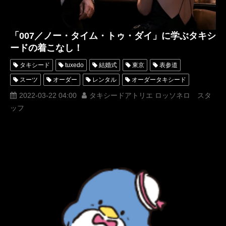
「007／ノー・タイム・トゥ・ダイ」に学ぶタキシ
ードの着こなし！
タキシード
tuxedo
結婚式
東京
表参道
スーツ
オーダー
レンタル
オーダータキシード
レンタルタキシード
ロッソネロ
人気
横山宗生
2022-03-22 04:00
タキシードアトリエ ロッソネロ スタ
ッフ
購入
名古屋
オーダータキシード東京
オーダータキシード名古屋
新郎衣装
レンタルタキシード東京
レンタルタキシード名古屋
横浜
ROSSONERO
映画
007
タキシードオーダー東京
タキシードレンタル東京
タキシード靴
青山
ノータイムトゥダイ
ジェームズボンド
JamesBond
movie
MUNETAKAYOKOYAAMA