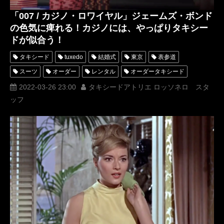
「007 / カジノ・ロワイヤル」ジェームズ・ボンド
の色気に痺れる！カジノには、やっぱりタキシー
ドが似合う！
タキシード
tuxedo
結婚式
東京
表参道
スーツ
オーダー
レンタル
オーダータキシード
レンタルタキシード
ロッソネロ
人気
横山宗生
2022-03-26 23:00
タキシードアトリエ ロッソネロ スタ
ッフ
MUNETAKAYOKOYAMA
購入
名古屋
オーダータキシード東京
オーダータキシード名古屋
新郎衣装
レンタルタキシード東京
レンタルタキシード名古屋
横浜
ROSSONERO
007
タキシードオーダー東京
タキシードレンタル東京
タキシード靴
青山
ジェームズボンド
JamesBond
カジノロワイヤル