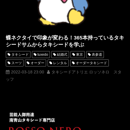
蝶ネクタイで印象が変わる！365本持っているタキ
シードサムからタキシードを学ぶ
タキシード
tuxedo
結婚式
東京
表参道
スーツ
オーダー
レンタル
オーダータキシード
レンタルタキシード
ロッソネロ
人気
横山宗生
2022-03-18 23:00
タキシードアトリエ ロッソネロ スタ
ッフ
MUNETAKAYOKOYAMA
購入
名古屋
オーダータキシード東京
オーダータキシード名古屋
新郎衣装
レンタルタキシード東京
レンタルタキシード名古屋
横浜
ROSSONERO
映画
007
タキシードオーダー東京
タキシードレンタル東京
タキシード靴
青山
ノータイムトゥダイ