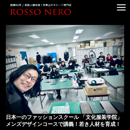
TUXEDO ORDER
TUXEDO RENTAL
TUXEDO RANKING
KIMONO DRESS
CUSTOMER'S VOICE
COLUMN &BLOG
ABOUT US
ACCESS
日本一のファッションスクール 「文化服装学院」
メンズデザインコースで講義！若き人材を育成！