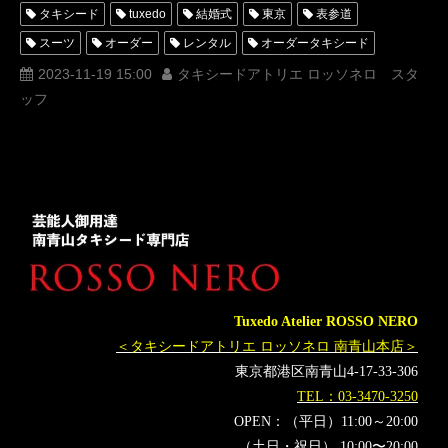
タキシード
tuxedo
結婚式
東京
表参道
スーツ
オーダー
レンタル
オーダータキシード
レンタルタキシード
ロッソネロ
人気
購入
名古屋
2023-11-19 15:00
タキシードアトリエ ロッソネロ スタ
ッフ
文化服装学院
オーダータキシード東京
オーダータキシード名古屋
新郎衣装
レンタルタキシード東京
レンタルタキシード名古屋
横浜
ROSSONERO
タキシードオーダー東京
タキシードレンタル東京
タキシード靴
青山
オーダータキシード横浜
レンタルタキシード横浜
アパレルデザイン学科メンズデザインコース
コシノジュンコ
KENZO
高田賢三
山本耀司
YOHJIYAMAMOTO
Tuxedo Atelier ROSSO NERO
NIGO
JUNKOKOSHINO
ABATHINGAPE
＜タキシードアトリエ ロッソネロ 南青山本店＞
東京都港区南青山4-17-33-306
TEL：03-3470-3250
OPEN：（平日）11:00～20:00
（土日・祝日） 10:00〜20:00