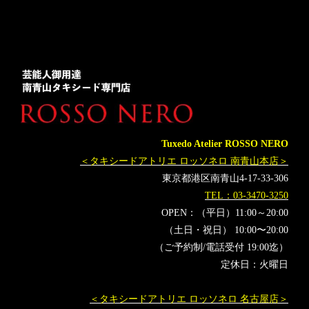
オーダータキシード名古屋
新郎衣装
レンタルタキシード東京
レンタルタキシード名古屋
横浜
ROSSONERO
タキシードオーダー東京
タキシードレンタル東京
タキシード靴
青山
成人式
オーダータキシード横浜
レンタルタキシード横浜
着物洋服
KIMONO CLOTHES
エラ・フレイヤ
Ella Freya
Yahoo!ニュース
バイオハザードRE:4
Tuxedo Atelier ROSSO NERO
＜タキシードアトリエ ロッソネロ 南青山本店＞
東京都港区南青山4-17-33-306
TEL：03-3470-3250
OPEN：（平日）11:00～20:00
（土日・祝日） 10:00〜20:00
（ご予約制/電話受付 19:00迄）
定休日：火曜日
＜タキシードアトリエ ロッソネロ 名古屋店＞