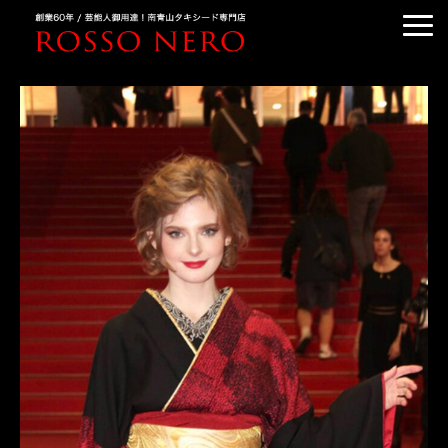
TUXEDO ORDER
TUXEDO RENTAL
TUXEDO RANKING
KIMONO DRESS
CUSTOMER'S VOICE
COLUMN &BLOG
ABOUT US
ACCESS