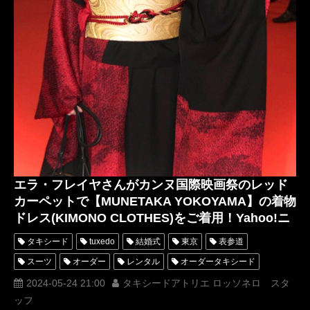
エラ・フレイヤさんがカンヌ国際映画祭のレッド
カーペットで【MUNETAKA YOKOYAMA】の着物
ドレス(KIMONO CLOTHES)をご着用！Yahoo!ニ
ュースに掲載！
タキシード
tuxedo
結婚式
東京
表参道
スーツ
オーダー
レンタル
オーダータキシード
レンタルタキシード
ロッソネロ
人気
購入
2024-05-24 21:00
タキシードアトリエ ロッソネロ スタ
ッフ
レッドカーペット
名古屋
オーダータキシード東京