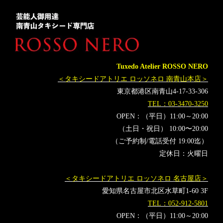
レンタルタキシード名古屋
横浜
當間ローズ
AbemaTV
ROSSONERO
タキシードオーダー東京
タキシードレンタル東京
タキシード靴
青山
神奈川
オーダータキシード横浜
レンタルタキシード横浜
バチェラー
バチェラージャパン
アベプラ
Abemaprime
Tuxedo Atelier ROSSO NERO
バチェロッテジャパン
穂川果音
ほかのん
ゴールド
＜タキシードアトリエ ロッソネロ 南青山本店＞
EXIT
兼近大樹
りんたろー
ラテン魂
東京都港区南青山4-17-33-306
TEL：03-3470-3250
OPEN：（平日）11:00～20:00
（土日・祝日） 10:00〜20:00
（ご予約制/電話受付 19:00迄）
定休日：火曜日
＜タキシードアトリエ ロッソネロ 名古屋店＞
愛知県名古屋市北区水草町1-60 3F
TEL：052-912-5801
OPEN：（平日）11:00～20:00