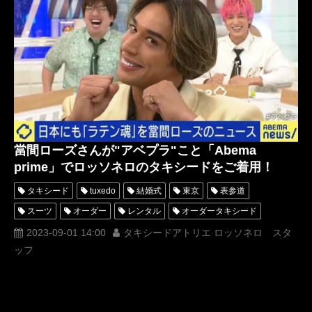
新郎衣装
レンタルタキシード東京
レンタルタキシード名古屋
横浜
ROSSONERO
タキシードオーダー東京
タキシードレンタル東京
タキシード靴
青山
クリスマス
神奈川
オーダータキシード横浜
レンタルタキシード横浜
EXIT
兼近大樹
りんたろー
おもちゃ屋MISIA
SixTONES
ジェシー
MISIA
かねちー
山下達郎
ビビアンスー
クリスマスイブ
久保田利伸
Jesse
當間ローズさんが"アベプラ"こと「Abema
prime」でロッソネロのタキシードをご着用！
タキシード
tuxedo
結婚式
東京
表参道
スーツ
オーダー
レンタル
オーダータキシード
レンタルタキシード
ロッソネロ
人気
横山宗生
2023-09-01 14:00
タキシードアトリエ ロッソネロ スタ
ッフ
MUNETAKAYOKOYAMA
購入
名古屋
オーダータキシード東京
オーダータキシード名古屋
新郎衣装
レンタルタキシード東京