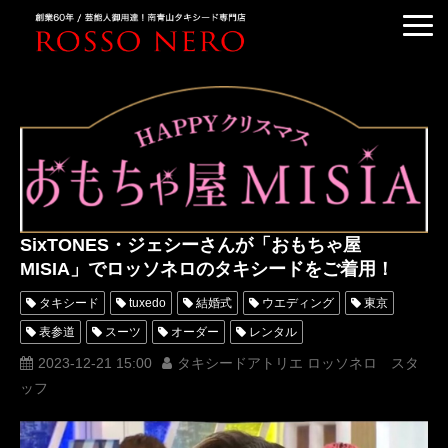
TUXEDO ORDER
TUXEDO RENTAL
TUXEDO RANKING
KIMONO DRESS
CUSTOMER'S VOICE
SixTONES・ジェシーさんが「おもちゃ屋
COLUMN &BLOG
MISIA」でロッソネロのタキシードをご着用！
ABOUT US
タキシード
tuxedo
結婚式
ウエディング
東京
ACCESS
表参道
スーツ
オーダー
レンタル
オーダータキシード
レンタルタキシード
ロッソネロ
2023-12-21 15:00
タキシードアトリエ ロッソネロ スタ
ッフ
人気
横山宗生
MUNETAKAYOKOYAMA
購入
名古屋
オーダータキシード東京
オーダータキシード名古屋