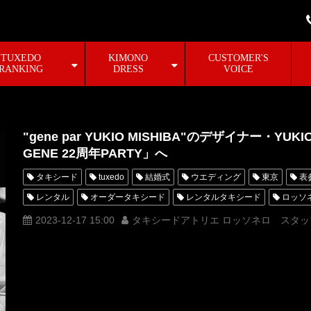
TUXEDO
KIMONO
CUSTOMER'S
RANKING
DRESS
VOICE
"gene par YUKIO MISHIBA"のデザイナー・YUK
GENE 22周年PARTY」へ
タキシード
tuxedo
結婚式
ウエディング
東京
表
レンタル
オーダータキシード
レンタルタキシード
ロッソ
MUNETAKAYOKOYAMA
購入
名古屋
オーダータキシード
2023-12-17 15:00
タキシードアトリエ ロッソネロ スタッ
新郎衣装
レンタルタキシード東京
レンタルタキシード名古屋
タキシードオーダー東京
タキシードレンタル東京
タキシード靴
オーダータキシード横浜
レンタルタキシード横浜
新郎タキシー
geneparYUKIOMISHIBA
BARGENE22周年PARTY
BARGENE