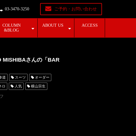
03-3470-3250
ご予約・お問い合わせ
COLUMN
ABOUT US
ACCESS
&BLOG
IO MISHIBAさんの「BAR
参道
スーツ
オーダー
ネロ
人気
横山宗生
東京
オーダータキシード名古屋
フ
横浜
ROSSONERO
青山
神奈川
ド
YUKIOMISHIBA
22周年