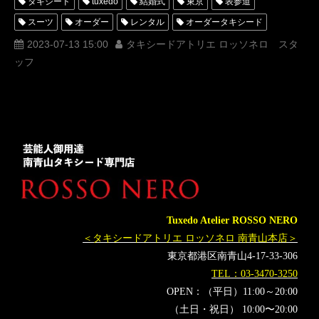
タキシード
tuxedo
結婚式
東京
表参道
スーツ
オーダー
レンタル
オーダータキシード
レンタルタキシード
ロッソネロ
人気
購入
名古屋
2023-07-13 15:00
タキシードアトリエ ロッソネロ スタ
ッフ
オーダータキシード東京
オーダータキシード名古屋
新郎衣装
レンタルタキシード東京
レンタルタキシード名古屋
横浜
竹財輝之助
ROSSONERO
ドラマ
タキシードオーダー東京
タキシードレンタル東京
タキシード靴
青山
神奈川
今田美桜
SnowMan
目黒蓮
オーダータキシード横浜
レンタルタキシード横浜
トリリオンゲーム
TBS
佐野勇斗
黒羽麻璃央
Dangerholic
金曜ドラマ
Tuxedo Atelier ROSSO NERO
＜タキシードアトリエ ロッソネロ 南青山本店＞
東京都港区南青山4-17-33-306
TEL：03-3470-3250
OPEN：（平日）11:00～20:00
（土日・祝日） 10:00〜20:00