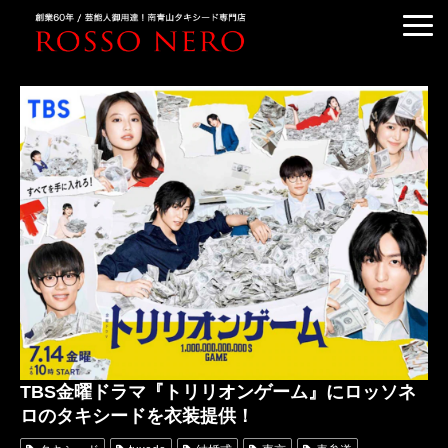
TUXEDO ORDER
TUXEDO RENTAL
TUXEDO RANKING
KIMONO DRESS
CUSTOMER'S VOICE
COLUMN &BLOG
ABOUT US
ACCESS
TBS金曜ドラマ『トリリオンゲーム』にロッソネ
ロのタキシードを衣装提供！