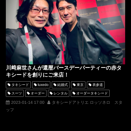
オーダータキシード名古屋
レンタルタキシード東京
レンタルタキシード名古屋
横浜
芸能人
ROSSONERO
タキシードオーダー東京
タキシードレンタル東京
タキシード靴
TuxedoKnight
青山
神奈川
川崎麻世
還暦
還暦タキシード
還暦スーツ
オーダータキシード横浜
レンタルタキシード横浜
芸能人衣装実績
有名人
著名人
衣装実績
日本フォーマルウェア文化普及協会
川﨑麻世さんが還暦バースデーパーティーの赤タ
キシードを創りにご来店！
タキシード
tuxedo
結婚式
東京
表参道
スーツ
オーダー
レンタル
オーダータキシード
レンタルタキシード
ロッソネロ
人気
購入
名古屋
2023-01-14 17:00
タキシードアトリエ ロッソネロ スタ
ッフ
オーダータキシード東京
オーダータキシード名古屋
新郎衣装
レンタルタキシード東京
レンタルタキシード名古屋
横浜
ROSSONERO