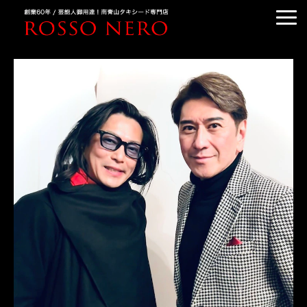
TUXEDO ORDER
TUXEDO RENTAL
TUXEDO RANKING
KIMONO DRESS
CUSTOMER'S VOICE
COLUMN &BLOG
ABOUT US
ACCESS