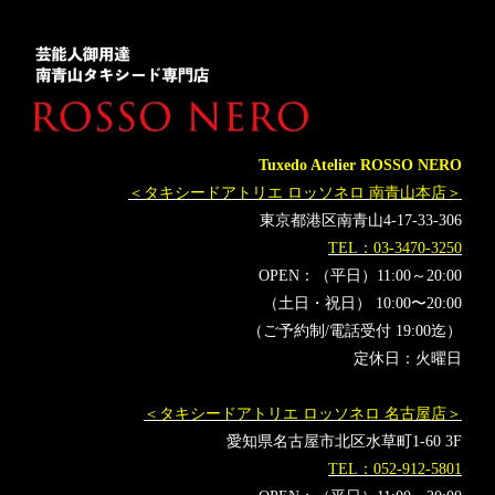
タキシードオーダー東京
タキシードレンタル東京
タキシード靴
青山
川崎麻世
還暦
MUNETAKAYOKOYAMAcouture
MAYOKAWASAKI還暦DinnerParty60GGsupportedby築地秀徳
還暦タキシード
還暦スーツ
オーダータキシード横浜
Tuxedo Atelier ROSSO NERO
レンタルタキシード横浜
＜タキシードアトリエ ロッソネロ 南青山本店＞
東京都港区南青山4-17-33-306
TEL：03-3470-3250
OPEN：（平日）11:00～20:00
（土日・祝日） 10:00〜20:00
（ご予約制/電話受付 19:00迄）
定休日：火曜日
＜タキシードアトリエ ロッソネロ 名古屋店＞
愛知県名古屋市北区水草町1-60 3F
TEL：052-912-5801