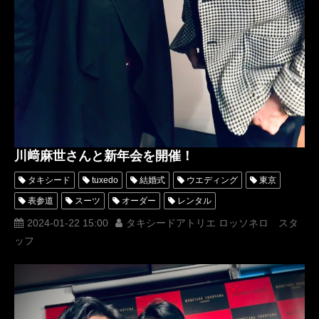
川﨑麻世さんと新年会を開催！
タキシード
tuxedo
結婚式
ウエディング
東京
表参道
スーツ
オーダー
レンタル
オーダータキシード
レンタルタキシード
ロッソネロ
2024-01-22 15:00
タキシードアトリエ ロッソネロ スタ
ッフ
人気
横山宗生
MUNETAKAYOKOYAMA
一般社団法人日本フォーマルウェア文化普及協会
購入
JFCA
スタイリスト
名古屋
ベストフォーマルウェアアワード
タキシードナイト
オーダータキシード東京