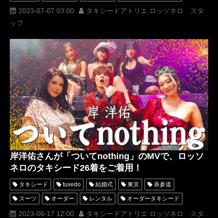
レンタルタキシード
ロッソネロ
人気
2023-07-07 03:00
タキシードアトリエ ロッソネロ スタ
ッフ
MUNETAKAYOKOYAMA
購入
名古屋
オーダータキシード東京
オーダータキシード名古屋
新郎衣装
レンタルタキシード東京
レンタルタキシード名古屋
横浜
ROSSONERO
岐洲匠
タキシードオーダー東京
タキシードレンタル東京
タキシード靴
青山
神奈川
レディースタキシード
オーダータキシード横浜
レンタルタキシード横浜
岸洋佑
宇宙戦隊キュウレンジャー
運命から始まる恋
ついてnothing
POPYOU
天木じゅん
風吹ケイ
大久保桜子
沖田杏梨
COCO
岸明日香
パンダちゃん
岸洋佑さんが「ついてnothing」のMVで、ロッソ
妄想セクシーガールズ
朝倉輝斗
じゃんじゃん
榊原徹士
ネロのタキシード26着をご着用！
南圭介
嶋谷海志
特撮
スロパチステーション
タキシード
tuxedo
結婚式
東京
表参道
おかのやともか
ANRI
レディーガガ
緑川ミラノ
スーツ
オーダー
レンタル
オーダータキシード
レンタルタキシード
ロッソネロ
人気
2023-06-17 12:00
タキシードアトリエ ロッソネロ スタ