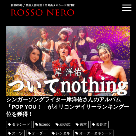
TUXEDO ORDER
TUXEDO RENTAL
TUXEDO RANKING
KIMONO DRESS
CUSTOMER'S VOICE
COLUMN &BLOG
ABOUT US
シンガーソングライター岸洋佑さんのアルバム
ACCESS
「POP YOU！」がオリコンデイリーランキング一
位を獲得！
タキシード
tuxedo
結婚式
東京
表参道
スーツ
オーダー
レンタル
オーダータキシード