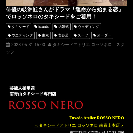
俳優の岐洲匠さんがドラマ「運命から始まる恋」
でロッソネロのタキシードをご着用！
タキシード
tuxedo
結婚式
ウェディング
ウエディング
東京
表参道
スーツ
オーダー
レンタル
オーダータキシード
レンタルタキシード
2023-05-31 15:00
タキシードアトリエ ロッソネロ スタ
ッフ
ロッソネロ
人気
MUNETAKAYOKOYAMA
購入
オーダースーツ
レディース
名古屋
オーダータキシード東京
オーダータキシード名古屋
新郎衣装
レンタルタキシード東京
レンタルタキシード名古屋
横浜
ROSSONERO
岐洲匠
タキシードオーダー東京
タキシードレンタル東京
タキシード靴
青山
神奈川
レディースタキシード
オーダータキシード横浜
レンタルタキシード横浜
Tuxedo Atelier ROSSO NERO
運命から始まる恋
運命から始まる恋YouaremyDestiny-
＜タキシードアトリエ ロッソネロ 南青山本店＞
瀧本美織
ハートに命中!100%
命中注定我愛你
東京都港区南青山4-17-33-306