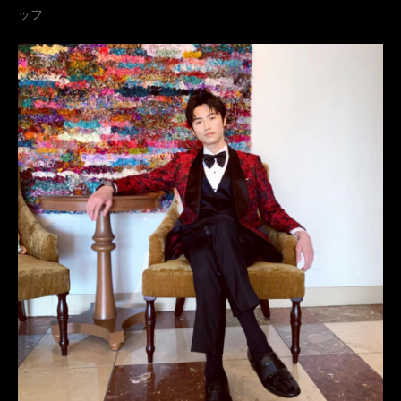
ッフ
MUNETAKAYOKOYAMA
購入
名古屋
オーダータキシード東京
オーダータキシード名古屋
新郎衣装
レンタルタキシード東京
レンタルタキシード名古屋
横浜
ROSSONERO
岐洲匠
タキシードオーダー東京
タキシードレンタル東京
タキシード靴
青山
神奈川
レディースタキシード
オーダータキシード横浜
レンタルタキシード横浜
岸洋佑
宇宙戦隊キュウレンジャー
運命から始まる恋
ついてnothing
POPYOU
天木じゅん
風吹ケイ
大久保桜子
沖田杏梨
COCO
岸明日香
パンダちゃん
妄想セクシーガールズ
朝倉輝斗
じゃんじゃん
榊原徹士
南圭介
嶋谷海志
特撮
スロパチステーション
おかのやともか
ANRI