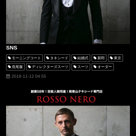
SNS
モーニングコート
タキシード
結婚式
新郎
東京
燕尾服
ディレクターズスーツ
スーツ
オーダー
レンタル
レンタルタキシード
パーティー
ロッソネロ
2018-11-12 04:55
人気
高級
評判
SNS
instagram
インスタグラム
フェイスブック
youtube
ユーチューブ
着こなし方
専門店
衣装
横山宗生
オーダー タキシード
口コミ
タキシードアトリエ ロッソネロ
facebook
ブログ
布川桃花
ネイビー
ブラック
名古屋
オーダータキシード東京
オーダータキシード名古屋