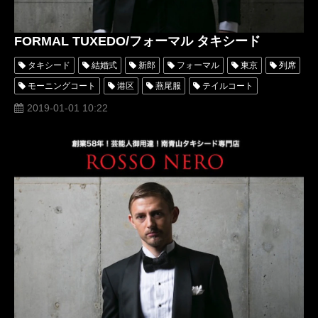
FORMAL TUXEDO/フォーマル タキシード
タキシード
結婚式
新郎
フォーマル
東京
列席
モーニングコート
港区
燕尾服
テイルコート
テールコート
表参道
南青山
ディレクターズスーツ
2019-01-01 10:22
スーツ
オーダー
レンタル
レンタルタキシード
パーティー
ロッソネロ
人気
クチコミ
かっこいい
おしゃれ
格安
評判
専門店
衣装
お洒落
格好いい
オーダー タキシード
口コミ
青山
おすすめ
値段
オーダーメイドタキシード