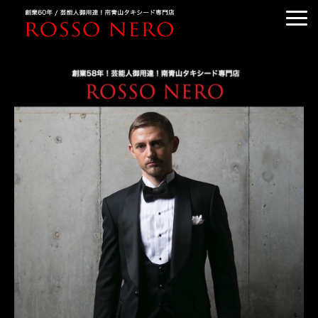
TUXEDO ORDER
TUXEDO RENTAL
TUXEDO RANKING
KIMONO DRESS
CUSTOMER'S VOICE
COLUMN &BLOG
ABOUT US
ACCESS