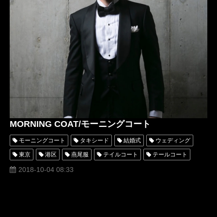
レンタルタキシード東京
レンタルタキシード名古屋
MORNING COAT/モーニングコート
モーニングコート
タキシード
結婚式
ウェディング
東京
港区
燕尾服
テイルコート
テールコート
表参道
南青山
スーツ
オーダー
レンタル
2018-10-04 08:33
ロッソネロ
人気
クチコミ
高級
評判
父
専門店
衣装
お洒落
格好いい
父親
細身
校長
卒業式
入学式
名古屋