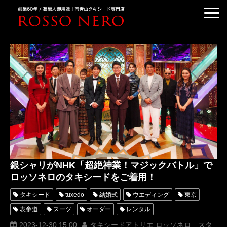
TUXEDO ORDER
TUXEDO RENTAL
TUXEDO RANKING
KIMONO DRESS
CUSTOMER'S VOICE
COLUMN &BLOG
ABOUT US
銀シャリがNHK「超絶神業！マジックバトル」で
ACCESS
ロッソネロのタキシードをご着用！
タキシード
tuxedo
結婚式
ウエディング
東京
表参道
スーツ
オーダー
レンタル
オーダータキシード
レンタルタキシード
ロッソネロ
2023-12-30 15:00
タキシードアトリエ ロッソネロ スタ