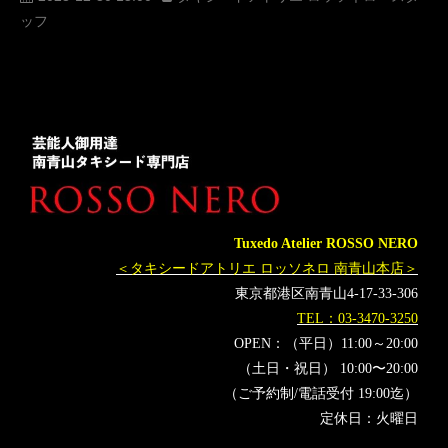
ッフ
人気
横山宗生
MUNETAKAYOKOYAMA
購入
名古屋
オーダータキシード東京
オーダータキシード名古屋
新郎衣装
レンタルタキシード東京
レンタルタキシード名古屋
横浜
ROSSONERO
タキシードオーダー東京
タキシードレンタル東京
タキシード靴
青山
神奈川
EXILE
オーダータキシード横浜
レンタルタキシード横浜
超絶神業マジックバトル
銀シャリ
銀シャリ鰻
Tuxedo Atelier ROSSO NERO
銀シャリ橋本
ジャングルポケット
Ｍｒ.マリック
＜タキシードアトリエ ロッソネロ 南青山本店＞
橋本マナミ
高橋克典
橘ケンチ
岡田結実
東京都港区南青山4-17-33-306
トラウデン直美
井上咲楽
太田博久
TAKUYA
TEL：03-3470-3250
YOURI
ふじいあきら
将魔
高重翔
荒木巴
OPEN：（平日）11:00～20:00
（土日・祝日） 10:00〜20:00
RYOTA
三志郎
マジシャン
鰻和弘
橋本直
（ご予約制/電話受付 19:00迄）
定休日：火曜日