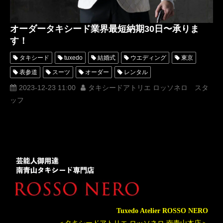
オーダータキシード業界最短納期30日〜承りま
す！
タキシード
tuxedo
結婚式
ウエディング
東京
表参道
スーツ
オーダー
レンタル
オーダータキシード
レンタルタキシード
ロッソネロ
2023-12-23 11:00
タキシードアトリエ ロッソネロ スタ
ッフ
人気
横山宗生
MUNETAKAYOKOYAMA
購入
名古屋
オーダータキシード東京
オーダータキシード名古屋
新郎衣装
レンタルタキシード東京
レンタルタキシード名古屋
横浜
ROSSONERO
タキシードオーダー東京
タキシードレンタル東京
タキシード靴
青山
神奈川
業界最短納品
業界最短
最短
最速
納期
Tuxedo Atelier ROSSO NERO