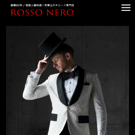
TUXEDO ORDER
TUXEDO RENTAL
TUXEDO RANKING
KIMONO DRESS
CUSTOMER'S VOICE
COLUMN &BLOG
ABOUT US
ACCESS