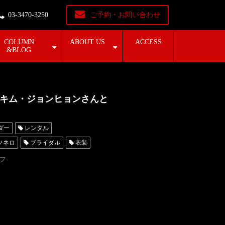
03-3470-3250
ご予約・お問い合わせ
COLUMN
ABOUT US
ACCESS
&BLOG
キム・ジョンヒョンさんと
ダー
レンタル
ソネロ
ブライダル
衣装
オーダータキシード東京
フ
レンタルタキシード名古屋
東京
タキシードレンタル東京
横浜
レンタルタキシード横浜
回横浜国際映画祭
愛の不時着