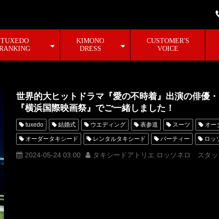
TUXEDO
KIMONO
CUSTOMER'S
RANKING
DRESS
VOICE
世界的大ヒットドラマ『愛の不時着』出演の俳優・
『横浜国際映画祭』でご一緒しました！
tuxedo
結婚式
ウエディング
表参道
スーツ
オー
オーダータキシード
レンタルタキシード
パーティー
ロッ
横山宗生
MUNETAKAYOKOYAMA
アカデミー賞
名古屋
2024-05-24 03:00
タキシードアトリエ ロッソネロ スタッ
オーダータキシード名古屋
新郎衣装
レンタルタキシード東京
横浜
芸能人
ROSSONERO
映画
タキシードオーダー
タキシード靴
青山
神奈川
Netflix
オーダータキシード
横浜国際映画祭
RUNWAY
スーツリメイク
式典
第２