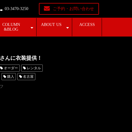
03-3470-3250
ご予約・お問い合わせ
COLUMN
ABOUT US
ACCESS
&BLOG
さんに衣装提供！
オーダー
レンタル
購入
名古屋
レンタルタキシード東京
フ
オーダー東京
ベリー
石黒賢
猪野広樹