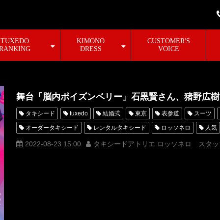
TUXEDO
KIMONO
CUSTOMER'S
RANKING
DRESS
VOICE
舞台「脳内ポイズンベリー」石黒賢さん、猪野広樹
タキシード
tuxedo
結婚式
東京
表参道
スーツ
オーダータキシード
レンタルタキシード
ロッソネロ
人気
オーダータキシード東京
オーダータキシード名古屋
新郎衣装
2022-08-23 15:00
タキシードアトリエ ロッソネロ スタッ
レンタルタキシード名古屋
横浜
ROSSONERO
タキシード
タキシードレンタル東京
タキシード靴
青山
脳内ポイズン