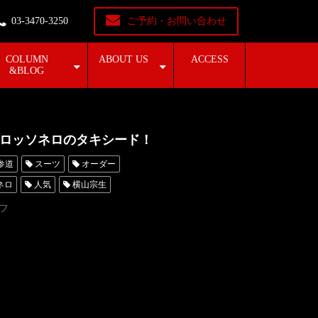
03-3470-3250
ご予約・お問い合わせ
COLUMN
ABOUT US
ACCESS
&BLOG
ロッソネロのタキシード！
参道
スーツ
オーダー
ネロ
人気
横山宗生
東京
オーダータキシード名古屋
フ
横浜
タキシードオーダー東京
ーダータキシード横浜
怜那
加藤凱也
西垣恵弾
ル歌手
バイオリン
バリトン