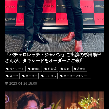
『バチェロレッテ・ジャパン』ご出演の杉田陽平
さんが、タキシードをオーダーにご来店！
タキシード
tuxedo
結婚式
東京
表参道
スーツ
オーダー
レンタル
オーダータキシード
レンタルタキシード
ロッソネロ
人気
購入
名古屋
2023-04-26 15:00
オーダータキシード東京
オーダータキシード名古屋
新郎衣装
レンタルタキシード東京
レンタルタキシード名古屋
横浜
ROSSONERO