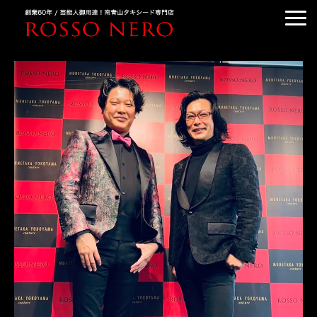
TUXEDO ORDER
TUXEDO RENTAL
TUXEDO RANKING
KIMONO DRESS
CUSTOMER'S VOICE
COLUMN &BLOG
ABOUT US
ACCESS