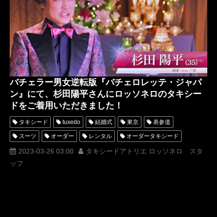
タキシードオーダー東京
タキシードレンタル東京
タキシード靴
青山
バチェロレッテ
バチェロレッテジャパン
MUNETAKAYOKOYAMAcouture
オーダータキシード横浜
レンタルタキシード横浜
男女逆転版
バチェラー
杉田陽平
現代アート
杉ちゃん
画家
バチェラー男女逆転版『バチェロレッテ・ジャパ
ン』にて、杉田陽平さんにロッソネロのタキシー
ドをご着用いただきました！
タキシード
tuxedo
結婚式
東京
表参道
スーツ
オーダー
レンタル
オーダータキシード
レンタルタキシード
ロッソネロ
人気
購入
名古屋
2023-03-26 03:00
タキシードアトリエ ロッソネロ スタ
ッフ
オーダータキシード東京
オーダータキシード名古屋
新郎衣装
レンタルタキシード東京
レンタルタキシード名古屋
横浜
ROSSONERO
タキシードオーダー東京
タキシードレンタル東京