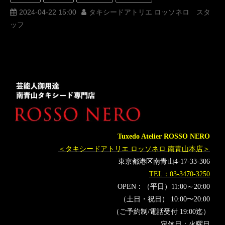
オーダータキシード
レンタルタキシード
ロッソネロ
2024-04-22 15:00
タキシードアトリエ ロッソネロ スタ
ッフ
MUNETAKAYOKOYAMA
授賞式
購入
オーダースーツ
グランドプリンスホテル新高輪
飛天
名古屋
オーダータキシード東京
オーダータキシード名古屋
新郎衣装
レンタルタキシード東京
レンタルタキシード名古屋
横浜
芸能人
ROSSONERO
ブラックタキシード
タキシードオーダー東京
タキシードレンタル東京
タキシード靴
青山
神奈川
party
レンタルタキシード横浜
武井壮
Tuxedo Atelier ROSSO NERO
クランチロールアニメアワード2024
グランドプリンスホテル
＜タキシードアトリエ ロッソネロ 南青山本店＞
アニメ
漫画
アワード
東京都港区南青山4-17-33-306
TEL：03-3470-3250
OPEN：（平日）11:00～20:00
（土日・祝日） 10:00〜20:00
（ご予約制/電話受付 19:00迄）
定休日：火曜日