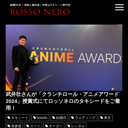
TUXEDO ORDER
TUXEDO RENTAL
TUXEDO RANKING
KIMONO DRESS
CUSTOMER'S VOICE
COLUMN &BLOG
ABOUT US
武井壮さんが「クランチロール・アニメアワード
ACCESS
2024」授賞式にてロッソネロのタキシードをご着
用！
タキシード
tuxedo
結婚式
ウエディング
東京
表参道
スーツ
オーダー
レンタル