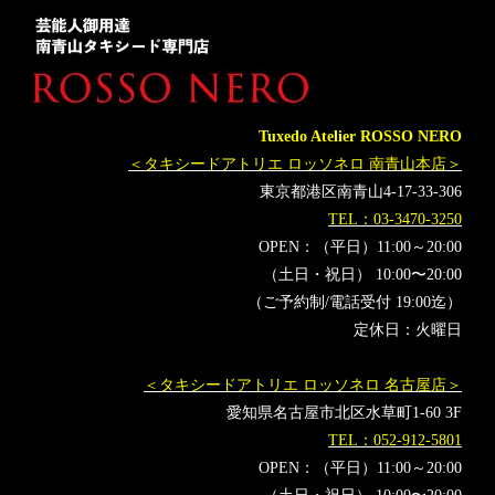
タキシードレンタル東京
タキシード靴
MUNETAKAYOKOYAMAcouture
橋本良亮
戸塚祥太
塚田僚一
五関晃一
河合郁人
SnowMan
目黒蓮
向井康二
岩本照
佐久間大介
ラウール
宮舘涼太
Tuxedo Atelier ROSSO NERO
阿部亮平
渡辺翔太
深澤辰哉
ABCZ
明星
＜タキシードアトリエ ロッソネロ 南青山本店＞
Myojo
オーダータキシード横浜
レンタルタキシード横浜
東京都港区南青山4-17-33-306
TEL：03-3470-3250
OPEN：（平日）11:00～20:00
（土日・祝日） 10:00〜20:00
（ご予約制/電話受付 19:00迄）
定休日：火曜日
＜タキシードアトリエ ロッソネロ 名古屋店＞
愛知県名古屋市北区水草町1-60 3F
TEL：052-912-5801
OPEN：（平日）11:00～20:00