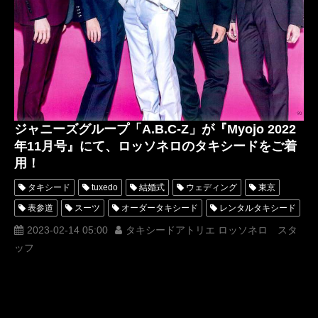
ジャニーズグループ「A.B.C-Z」が『Myojo 2022
年11月号』にて、ロッソネロのタキシードをご着
用！
タキシード
tuxedo
結婚式
ウェディング
東京
表参道
スーツ
オーダータキシード
レンタルタキシード
ロッソネロ
人気
横山宗生
MUNETAKAYOKOYAMA
2023-02-14 05:00
タキシードアトリエ ロッソネロ スタ
ッフ
購入
名古屋
オーダータキシード東京
オーダータキシード名古屋
新郎衣装
レンタルタキシード東京
レンタルタキシード名古屋
横浜
ジャニーズ
ROSSONERO
タキシードオーダー東京