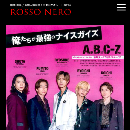
TUXEDO ORDER
TUXEDO RENTAL
TUXEDO RANKING
KIMONO DRESS
CUSTOMER'S VOICE
COLUMN &BLOG
ABOUT US
ACCESS