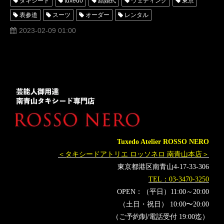
タキシード
tuxedo
結婚式
ウェディング
東京
表参道
スーツ
オーダー
レンタル
オーダータキシード
レンタルタキシード
ロッソネロ
2023-02-09 01:00
人気
購入
講師
名古屋
オーダータキシード東京
オーダータキシード名古屋
新郎衣装
レンタルタキシード東京
レンタルタキシード名古屋
横浜
ROSSONERO
タキシードオーダー東京
タキシードレンタル東京
タキシード靴
青山
MUNETAKAYOKOYAMAcouture
東工大
東京工業大学
SSS
超スマート社会卓越教育院
オーダータキシード横浜
Tuxedo Atelier ROSSO NERO
レンタルタキシード横浜
＜タキシードアトリエ ロッソネロ 南青山本店＞
東京都港区南青山4-17-33-306
TEL：03-3470-3250
OPEN：（平日）11:00～20:00
（土日・祝日） 10:00〜20:00
（ご予約制/電話受付 19:00迄）