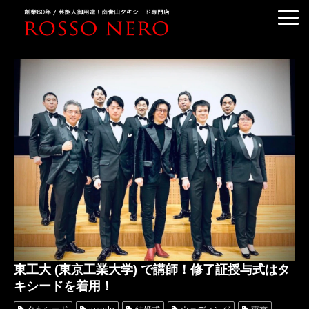
TUXEDO ORDER
TUXEDO RENTAL
TUXEDO RANKING
KIMONO DRESS
CUSTOMER'S VOICE
COLUMN &BLOG
ABOUT US
ACCESS
東工大 (東京工業大学) で講師！修了証授与式はタ
キシードを着用！