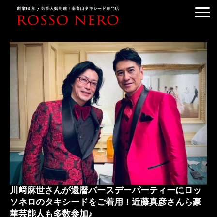
TUXEDO ORDER
TUXEDO RENTAL
TUXEDO RANKING
KIMONO DRESS
CUSTOMER'S VOICE
COLUMN &BLOG
ABOUT US
ACCESS
川﨑麻世さんが還暦バースデーパーティーにロッ
ソネロのタキシードをご着用！近藤真彦さんら豪
華芸能人も多数参加♪