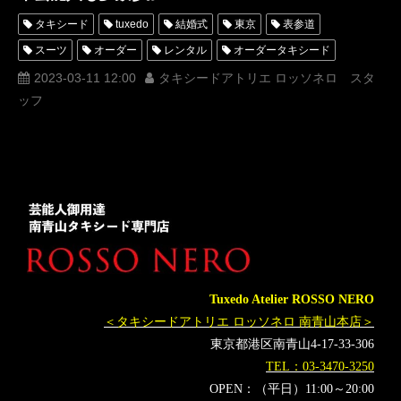
タキシード
tuxedo
結婚式
東京
表参道
スーツ
オーダー
レンタル
オーダータキシード
レンタルタキシード
ロッソネロ
人気
購入
名古屋
2023-03-11 12:00
タキシードアトリエ ロッソネロ スタ
ッフ
オーダータキシード東京
オーダータキシード名古屋
新郎衣装
レンタルタキシード東京
レンタルタキシード名古屋
横浜
ROSSONERO
タキシードオーダー東京
タキシードレンタル東京
タキシード靴
青山
川崎麻世
CrystalKay
MUNETAKAYOKOYAMAcouture
近藤真彦
マッチ
早見優
杉本彩
浅丘ルリ子
真栄田賢
コロッケ
千鳥
GACKT
Tuxedo Atelier ROSSO NERO
＜タキシードアトリエ ロッソネロ 南青山本店＞
東京都港区南青山4-17-33-306
TEL：03-3470-3250
OPEN：（平日）11:00～20:00