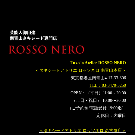
レンタルタキシード
ロッソネロ
人気
モーニング
横山宗生
MUNETAKAYOKOYAMA
購入
選び方
MUNETAKA
名古屋
オーダータキシード東京
オーダータキシード名古屋
新郎衣装
レンタルタキシード東京
レンタルタキシード名古屋
横浜
ROSSONERO
着方
正礼装
披露宴
タキシードオーダー東京
タキシードレンタル東京
Tuxedo Atelier ROSSO NERO
タキシード靴
青山
神奈川
オーダータキシード横浜
＜タキシードアトリエ ロッソネロ 南青山本店＞
レンタルタキシード横浜
挙式
新郎父
新婦父
東京都港区南青山4-17-33-306
結婚式スピーチ
準礼装
バージンロード
TEL：03-3470-3250
OPEN：（平日）11:00～20:00
（土日・祝日） 10:00〜20:00
（ご予約制/電話受付 19:00迄）
定休日：火曜日
＜タキシードアトリエ ロッソネロ 名古屋店＞