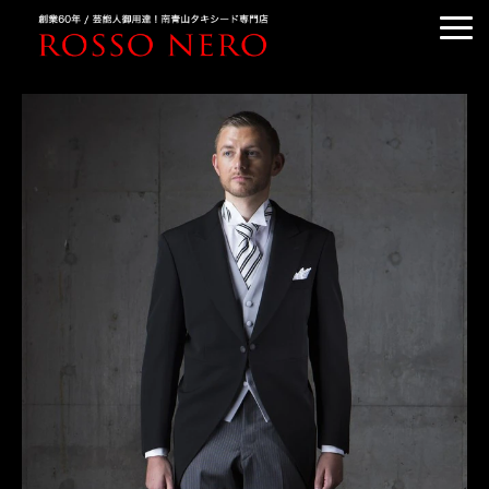
TUXEDO ORDER
TUXEDO RENTAL
TUXEDO RANKING
KIMONO DRESS
CUSTOMER'S VOICE
COLUMN &BLOG
ABOUT US
ACCESS