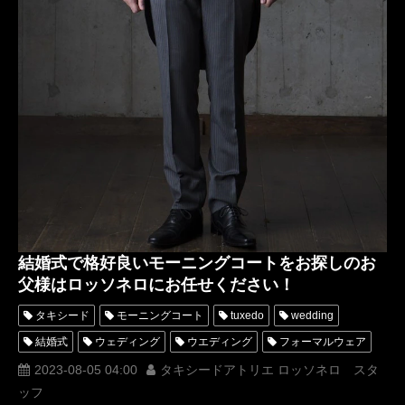
結婚式で格好良いモーニングコートをお探しのお
父様はロッソネロにお任せください！
タキシード
モーニングコート
tuxedo
wedding
結婚式
ウェディング
ウエディング
フォーマルウェア
東京
燕尾服
テールコート
表参道
スーツ
2023-08-05 04:00
タキシードアトリエ ロッソネロ スタ
ッフ
オーダー
レンタル
オーダータキシード