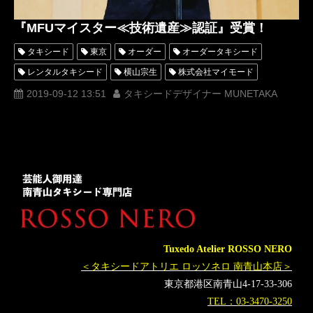
『MFUマイスター≪技術遺産≫認証』受賞！
タキシード
東京
オーダー
オーダータキシード
レンタルタキシード
横山宗生
株式会社マイモード
タキシードデザイナー
大阪
名古屋
MFUマイスター
2019-09-12 13:51
タキシードデザイナー MUNETAKA
技術遺産
一般社団法人日本メンズファッション協会
Tuxedo Atelier ROSSO NERO
Tuxedo Atelier ROSSO NERO
＜タキシードアトリエ ロッソネロ 南青山本店＞
東京都港区南青山4-17-33-306
TEL：03-3470-3250