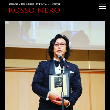
TUXEDO ORDER
TUXEDO RENTAL
TUXEDO RANKING
KIMONO DRESS
CUSTOMER'S VOICE
COLUMN &BLOG
ABOUT US
ACCESS