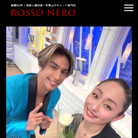
TUXEDO ORDER
TUXEDO RENTAL
TUXEDO RANKING
KIMONO DRESS
CUSTOMER'S VOICE
COLUMN &BLOG
ABOUT US
ACCESS