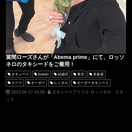
當間ローズさんが「Abema prime」にて、ロッソ
ネロのタキシードをご着用！
タキシード
tuxedo
結婚式
東京
表参道
スーツ
オーダー
レンタル
オーダータキシード
レンタルタキシード
ロッソネロ
人気
購入
名古屋
2023-06-17 15:00
タキシードアトリエ ロッソネロ スタ
ッフ
オーダータキシード東京
オーダータキシード名古屋
新郎衣装
レンタルタキシード東京
レンタルタキシード名古屋
横浜
當間ローズ
AbemaTV
ROSSONERO
タキシードオーダー東京