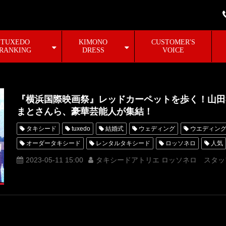
TUXEDO
KIMONO
CUSTOMER'S
RANKING
DRESS
VOICE
『横浜国際映画祭』レッドカーペットを歩く！山田
まとさんら、豪華芸能人が集結！
タキシード
tuxedo
結婚式
ウェディング
ウエディン
オーダータキシード
レンタルタキシード
ロッソネロ
人気
MUNETAKAYOKOYAMA
購入
オーダースーツ
IKKO
2023-05-11 15:00
タキシードアトリエ ロッソネロ スタッ
オーダータキシード東京
オーダータキシード名古屋
新郎衣装
レンタルタキシード名古屋
横浜
ROSSONERO
タキシード
タキシードレンタル東京
タキシード靴
神奈川
コムドット
MUNETAKAYOKOYAMAcouture
オーダータキシード横浜
レン