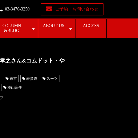
03-3470-3250
ご予約・お問い合わせ
COLUMN
ABOUT US
ACCESS
&BLOG
孝之さん&コムドット・や
グ
東京
表参道
スーツ
横山宗生
レッドカーペット
名古屋
フ
レンタルタキシード東京
オーダー東京
やまと
タルタキシード横浜
AKB48