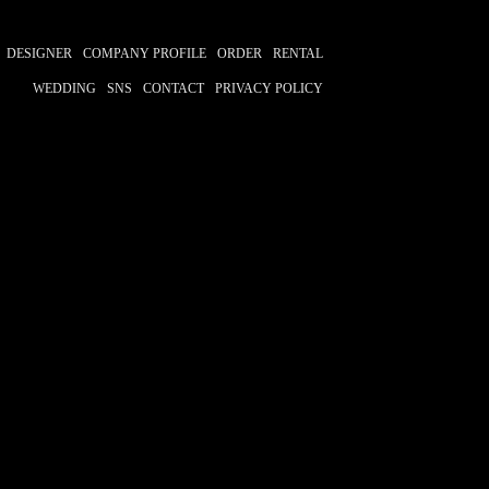
名探偵コナン
紀里谷和明
一樹
阿部進之介
菅野祐悟
DESIGNER
COMPANY PROFILE
ORDER
RENTAL
横浜
WEDDING
SNS
CONTACT
PRIVACY POLICY