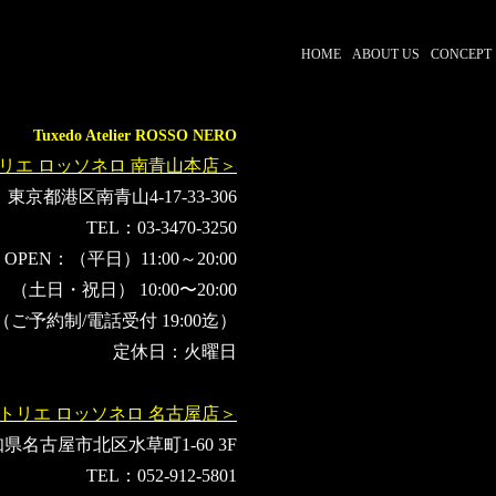
山田孝之
横浜国際映画祭
横浜みなとみらい
竹中直人
モリコーネ
横浜赤レンガパーク
SUGIZO
柄本明
沢村
HOME
ABOUT US
CONCEPT
下尾みう
阿久津仁愛
オーダースーツ東京
オーダースーツ
Tuxedo Atelier ROSSO NERO
リエ ロッソネロ 南青山本店＞
東京都港区南青山4-17-33-306
TEL：03-3470-3250
OPEN：（平日）11:00～20:00
（土日・祝日） 10:00〜20:00
（ご予約制/電話受付 19:00迄）
定休日：火曜日
トリエ ロッソネロ 名古屋店＞
県名古屋市北区水草町1-60 3F
TEL：052-912-5801