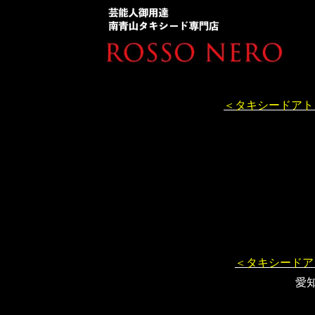
＜タキシードアト
＜タキシードア
愛知