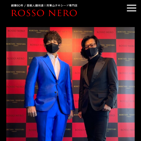
TUXEDO ORDER
TUXEDO RENTAL
TUXEDO RANKING
KIMONO DRESS
CUSTOMER'S VOICE
COLUMN &BLOG
ABOUT US
ACCESS