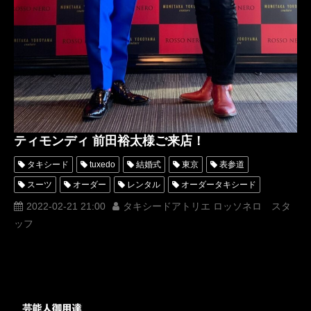
ティモンディ 前田裕太様ご来店！
タキシード
tuxedo
結婚式
東京
表参道
スーツ
オーダー
レンタル
オーダータキシード
レンタルタキシード
ロッソネロ
人気
横山宗生
2022-02-21 21:00
タキシードアトリエ ロッソネロ スタ
ッフ
購入
名古屋
衣装提供
オーダータキシード東京
オーダータキシード名古屋
新郎衣装
レンタルタキシード東京
レンタルタキシード名古屋
横浜
芸能人
ROSSONERO
タキシードオーダー東京
タキシードレンタル東京
タキシード靴
青山