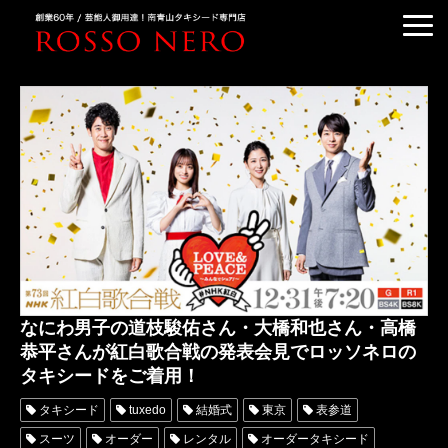
TUXEDO ORDER
TUXEDO RENTAL
TUXEDO RANKING
KIMONO DRESS
CUSTOMER'S VOICE
COLUMN &BLOG
ABOUT US
なにわ男子の道枝駿佑さん・大橋和也さん・高橋
ACCESS
恭平さんが紅白歌合戦の発表会見でロッソネロの
タキシードをご着用！
タキシード
tuxedo
結婚式
東京
表参道
スーツ
オーダー
レンタル
オーダータキシード