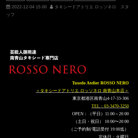
レンタルタキシード
ロッソネロ
人気
購入
名古屋
2022-12-04 15:00
タキシードアトリエ ロッソネロ スタ
ッフ
オーダータキシード東京
オーダータキシード名古屋
新郎衣装
レンタルタキシード東京
レンタルタキシード名古屋
横浜
ジャニーズ
櫻井翔
藤原丈一郎
なにわ男子
ROSSONERO
タキシードオーダー東京
タキシードレンタル東京
タキシード靴
青山
紅白歌合戦
道枝駿佑
大橋和也
西畑大吾
大西流星
高橋恭平
長尾謙杜
NHK
オーダータキシード横浜
レンタルタキシード横浜
初恋love
Tuxedo Atelier ROSSO NERO
紅白
第73回NHK紅白歌合戦
大泉洋
橋本環奈
＜タキシードアトリエ ロッソネロ 南青山本店＞
うぶらぶ
東京都港区南青山4-17-33-306
TEL：03-3470-3250
OPEN：（平日）11:00～20:00
（土日・祝日） 10:00〜20:00
（ご予約制/電話受付 19:00迄）
定休日：火曜日