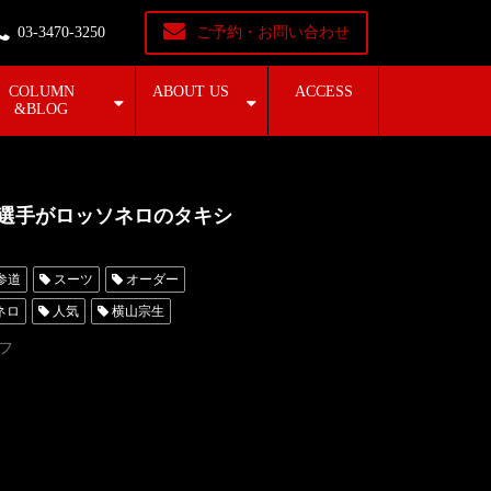
03-3470-3250
ご予約・お問い合わせ
COLUMN
ABOUT US
ACCESS
&BLOG
きと)選手がロッソネロのタキシ
参道
スーツ
オーダー
ネロ
人気
横山宗生
東京
オーダータキシード名古屋
フ
横浜
ROSSONERO
青山
神奈川
ウィンブルドン選手権
小田凱人
仏オープン
テニスの4大大会