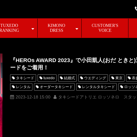
TUXEDO
KIMONO
CUSTOMER'S
RANKING
DRESS
VOICE
『HEROs AWARD 2023』で小田凱人(おだ と
ードをご着用！
タキシード
tuxedo
結婚式
ウエディング
東京
表
レンタル
オーダータキシード
レンタルタキシード
ロッソ
MUNETAKAYOKOYAMA
購入
名古屋
オーダータキシード
2023-12-18 15:00
タキシードアトリエ ロッソネロ スタッ
新郎衣装
レンタルタキシード東京
レンタルタキシード名古屋
タキシードオーダー東京
タキシードレンタル東京
タキシード靴
オーダータキシード横浜
レンタルタキシード横浜
本田圭佑
HEROsAWARD2023
有森裕子
中田英寿
小塚崇彦
全