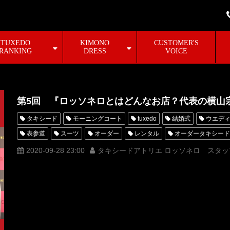
TUXEDO
KIMONO
CUSTOMER'S
RANKING
DRESS
VOICE
第5回 『ロッソネロとはどんなお店？代表の横山
タキシード
モーニングコート
tuxedo
結婚式
ウエデ
表参道
スーツ
オーダー
レンタル
オーダータキシード
ロッソネロ
人気
おしゃれ
ユーチューブ
tuxedochann
2020-09-28 23:00
タキシードアトリエ ロッソネロ スタッ
横山宗生
布川桃花
購入
選び方
MUNETAKA
You
オーダータキシード東京
オーダータキシード名古屋
新郎衣装
レンタルタキシード名古屋
横浜
ROSSONERO
タキシード
ロッソネロはどんなお店
代表の横山宗生とは
タキシードオーダ
タキシード靴
青山