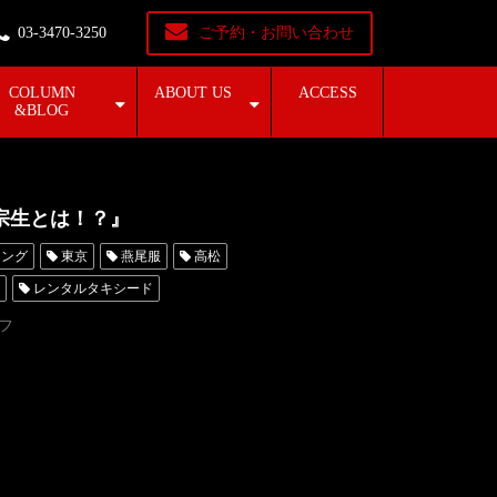
03-3470-3250
ご予約・お問い合わせ
COLUMN
ABOUT US
ACCESS
&BLOG
宗生とは！？』
ィング
東京
燕尾服
高松
レンタルタキシード
el
着こなし方
デザイナー
フ
Tube
名古屋
レンタルタキシード東京
ちゃんねる
着方
ー東京
タキシードレンタル東京