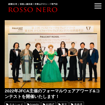
TUXEDO ORDER
TUXEDO RENTAL
TUXEDO RANKING
KIMONO DRESS
CUSTOMER'S VOICE
COLUMN &BLOG
ABOUT US
ACCESS
2022年JFCA主催のフォーマルウェアアワード&コ
ンテストを開催いたします！
タキシード
tuxedo
結婚式
東京
表参道