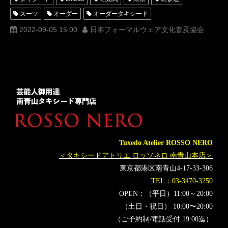
スーツ
オーダー
オーダータキシード
レンタルタキシード
ロッソネロ
人気
2022-09-05 15:00
日本フォーマルウェア文化普及協会
一般社団法人日本フォーマルウェア文化普及協会
購入
JFCA
ミスコンテスト
ミスターコンテスト
名古屋
オーダータキシード東京
オーダータキシード名古屋
新郎衣装
レンタルタキシード東京
レンタルタキシード名古屋
横浜
タキシードオーダー東京
タキシードレンタル東京
タキシード靴
青山
2022
ミスコン
フォーマルウェアコンテスト
レンタルレンタル
Tuxedo Atelier ROSSO NERO
＜タキシードアトリエ ロッソネロ 南青山本店＞
東京都港区南青山4-17-33-306
TEL：03-3470-3250
OPEN：（平日）11:00～20:00
（土日・祝日） 10:00〜20:00
（ご予約制/電話受付 19:00迄）