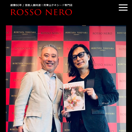
TUXEDO ORDER
TUXEDO RENTAL
TUXEDO RANKING
KIMONO DRESS
CUSTOMER'S VOICE
COLUMN &BLOG
ABOUT US
ACCESS