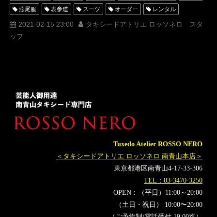
燕尾服
表参道
スーツ
オーダー
レンタル
オーダータキシード
レンタルタキシード
パーティー
2021-02-15 23:00
タキシードアトリエ ロッソネロ スタ
ッフ
ロッソネロ
人気
おしゃれ
tuxedochannel
横山宗生
布川桃花
購入
選び方
MUNETAKA
YouTube
タキシードの選び方
名古屋
オーダータキシード東京
オーダータキシード名古屋
新郎衣装
レンタルタキシード東京
レンタルタキシード名古屋
横浜
ROSSONERO
タキシードちゃんねる
リゾートウェディング
リゾートウェディングに人気のタキシードとは
Tuxedo Atelier ROSSO NERO
タキシードオーダー東京
タキシードレンタル東京
＜タキシードアトリエ ロッソネロ 南青山本店＞
タキシード靴
青山
東京都港区南青山4-17-33-306
TEL：03-3470-3250
OPEN：（平日）11:00～20:00
（土日・祝日） 10:00〜20:00
（ご予約制/電話受付 19:00迄）