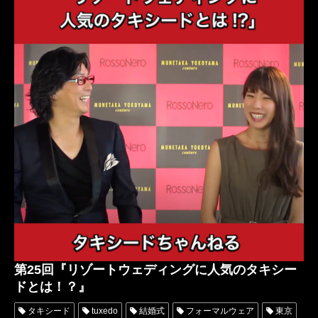
オーダータキシード名古屋
新郎衣装
レンタルタキシード東京
レンタルタキシード名古屋
横浜
ROSSONERO
リゾートウェディング
タキシードオーダー東京
タキシードレンタル東京
タキシード靴
青山
神奈川
オーダータキシード横浜
レンタルタキシード横浜
ブライダル業界
ウエディングプランナー
業界誌
ザ・プロフェッショナルウエディング
プロフェッショナルウエディング
ウエディングジョブ
TheProfessionalWedding
第25回『リゾートウェディングに人気のタキシー
ドとは！？』
タキシード
tuxedo
結婚式
フォーマルウェア
東京