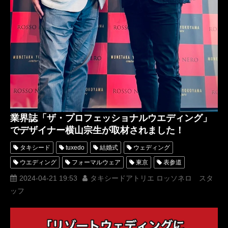
業界誌「ザ・プロフェッショナルウエディング」
でデザイナー横山宗生が取材されました！
タキシード
tuxedo
結婚式
ウェディング
ウエディング
フォーマルウェア
東京
表参道
スーツ
オーダー
レンタル
オーダータキシード
2024-04-21 19:53
タキシードアトリエ ロッソネロ スタ
ッフ
レンタルタキシード
ロッソネロ
人気
結婚
横山宗生
MUNETAKAYOKOYAMA
購入
ホテルウェディング
名古屋
オーダータキシード東京