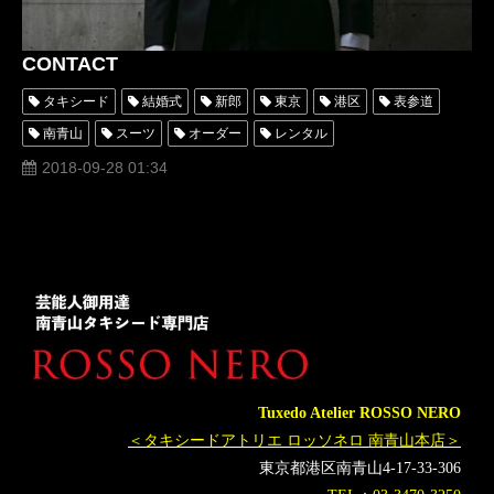
CONTACT
タキシード
結婚式
新郎
東京
港区
表参道
南青山
スーツ
オーダー
レンタル
オーダータキシード
ロッソネロ
人気
衣装
2018-09-28 01:34
横山宗生
MUNETAKAYOKOYAMA
お問い合わせ
電話
TEL
メール
ホームページ
HP
購入
オーダータキシード東京
オーダータキシード名古屋
レンタルタキシード東京
レンタルタキシード名古屋
横浜
タキシードオーダー東京
タキシードレンタル東京
オーダータキシード横浜
レンタルタキシード横浜
Tuxedo Atelier ROSSO NERO
＜タキシードアトリエ ロッソネロ 南青山本店＞
東京都港区南青山4-17-33-306