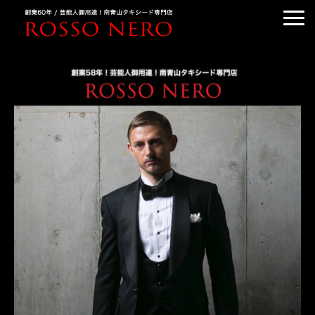
TUXEDO ORDER
TUXEDO RENTAL
TUXEDO RANKING
KIMONO DRESS
CUSTOMER'S VOICE
COLUMN &BLOG
ABOUT US
ACCESS